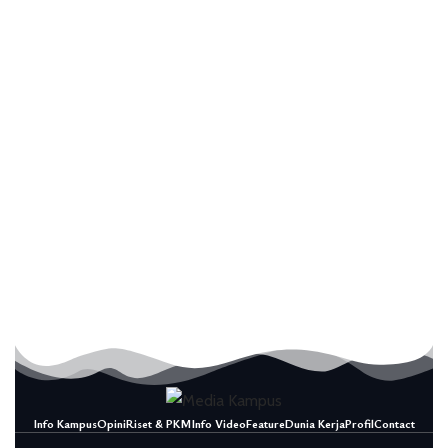
Info Kampus
Opini
Riset & PKM
Info Video
Feature
Dunia Kerja
Profil
Contact