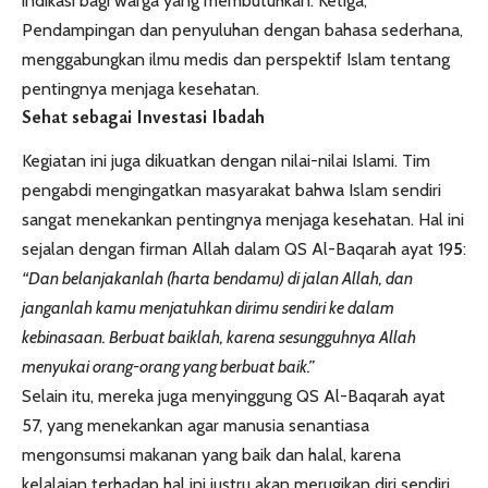
indikasi bagi warga yang membutuhkan. Ketiga,
Pendampingan dan penyuluhan dengan bahasa sederhana,
menggabungkan ilmu medis dan perspektif Islam tentang
pentingnya menjaga kesehatan.
Sehat sebagai Investasi Ibadah
Kegiatan ini juga dikuatkan dengan nilai-nilai Islami. Tim
pengabdi mengingatkan masyarakat bahwa Islam sendiri
sangat menekankan pentingnya menjaga kesehatan. Hal ini
sejalan dengan firman Allah dalam QS Al-Baqarah ayat 19
5
:
“Dan belanjakanlah (harta bendamu) di jalan Allah, dan
janganlah kamu menjatuhkan dirimu sendiri ke dalam
kebinasaan. Berbuat baiklah, karena sesungguhnya Allah
menyukai orang-orang yang berbuat baik.”
Selain itu, mereka juga menyinggung QS Al-Baqarah ayat
57, yang menekankan agar manusia senantiasa
mengonsumsi makanan yang baik dan halal, karena
kelalaian terhadap hal ini justru akan merugikan diri sendiri.