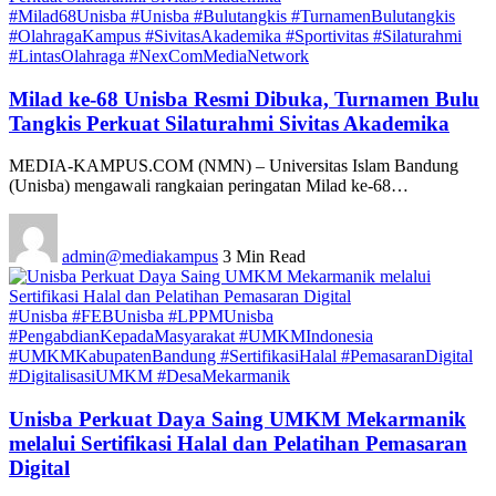
#Milad68Unisba #Unisba #Bulutangkis #TurnamenBulutangkis
#OlahragaKampus #SivitasAkademika #Sportivitas #Silaturahmi
#LintasOlahraga #NexComMediaNetwork
Milad ke-68 Unisba Resmi Dibuka, Turnamen Bulu
Tangkis Perkuat Silaturahmi Sivitas Akademika
MEDIA-KAMPUS.COM (NMN) – Universitas Islam Bandung
(Unisba) mengawali rangkaian peringatan Milad ke-68…
admin@mediakampus
3 Min Read
#Unisba #FEBUnisba #LPPMUnisba
#PengabdianKepadaMasyarakat #UMKMIndonesia
#UMKMKabupatenBandung #SertifikasiHalal #PemasaranDigital
#DigitalisasiUMKM #DesaMekarmanik
Unisba Perkuat Daya Saing UMKM Mekarmanik
melalui Sertifikasi Halal dan Pelatihan Pemasaran
Digital