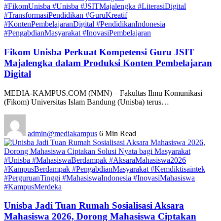
#FikomUnisba #Unisba #JSITMajalengka #LiterasiDigital
#TransformasiPendidikan #GuruKreatif
#KontenPembelajaranDigital #PendidikanIndonesia
#PengabdianMasyarakat #InovasiPembelajaran
Fikom Unisba Perkuat Kompetensi Guru JSIT
Majalengka dalam Produksi Konten Pembelajaran
Digital
MEDIA-KAMPUS.COM (NMN) – Fakultas Ilmu Komunikasi
(Fikom) Universitas Islam Bandung (Unisba) terus…
admin@mediakampus
6 Min Read
#Unisba #MahasiswaBerdampak #AksaraMahasiswa2026
#KampusBerdampak #PengabdianMasyarakat #Kemdiktisaintek
#PerguruanTinggi #MahasiswaIndonesia #InovasiMahasiswa
#KampusMerdeka
Unisba Jadi Tuan Rumah Sosialisasi Aksara
Mahasiswa 2026, Dorong Mahasiswa Ciptakan