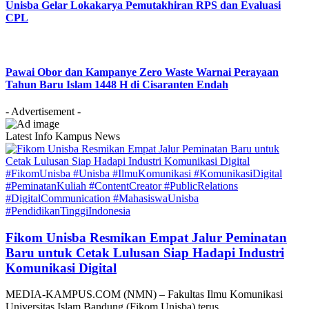
Unisba Gelar Lokakarya Pemutakhiran RPS dan Evaluasi
CPL
Pawai Obor dan Kampanye Zero Waste Warnai Perayaan
Tahun Baru Islam 1448 H di Cisaranten Endah
- Advertisement -
Latest Info Kampus News
#FikomUnisba #Unisba #IlmuKomunikasi #KomunikasiDigital
#PeminatanKuliah #ContentCreator #PublicRelations
#DigitalCommunication #MahasiswaUnisba
#PendidikanTinggiIndonesia
Fikom Unisba Resmikan Empat Jalur Peminatan
Baru untuk Cetak Lulusan Siap Hadapi Industri
Komunikasi Digital
MEDIA-KAMPUS.COM (NMN) – Fakultas Ilmu Komunikasi
Universitas Islam Bandung (Fikom Unisba) terus…