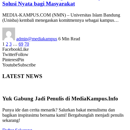
Solusi Nyata bagi Masyarakat
MEDIA-KAMPUS.COM (NMN) – Universitas Islam Bandung
(Unisba) kembali menegaskan komitmennya sebagai kampus…
admin@mediakampus
6 Min Read
1
2
3
…
69
70
Facebook
Like
Twitter
Follow
Pinterest
Pin
Youtube
Subscribe
LATEST NEWS
Yuk Gabung Jadi Penulis di MediaKampus.Info
Punya ide dan cerita menarik? Salurkan bakat menulismu dan
bagikan inspirasimu bersama kami! Bergabunglah menjadi penulis
sekarang!