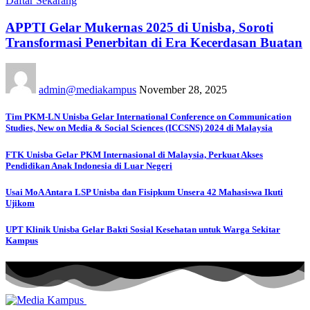
Daftar Sekarang
APPTI Gelar Mukernas 2025 di Unisba, Soroti
Transformasi Penerbitan di Era Kecerdasan Buatan
admin@mediakampus
November 28, 2025
Tim PKM-LN Unisba Gelar International Conference on Communication
Studies, New on Media & Social Sciences (ICCSNS) 2024 di Malaysia
FTK Unisba Gelar PKM Internasional di Malaysia, Perkuat Akses
Pendidikan Anak Indonesia di Luar Negeri
Usai MoA Antara LSP Unisba dan Fisipkum Unsera 42 Mahasiswa Ikuti
Ujikom
UPT Klinik Unisba Gelar Bakti Sosial Kesehatan untuk Warga Sekitar
Kampus