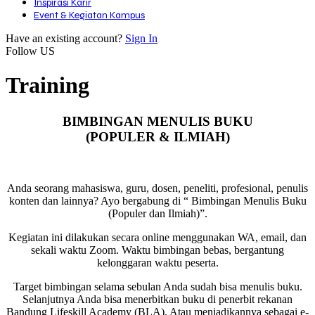
Inspirasi Karir
Event & Kegiatan Kampus
Have an existing account?
Sign In
Follow US
Training
BIMBINGAN MENULIS BUKU
(POPULER & ILMIAH)
Anda seorang mahasiswa, guru, dosen, peneliti, profesional, penulis
konten dan lainnya? Ayo bergabung di “ Bimbingan Menulis Buku
(Populer dan Ilmiah)”.
Kegiatan ini dilakukan secara online menggunakan WA, email, dan
sekali waktu Zoom. Waktu bimbingan bebas, bergantung
kelonggaran waktu peserta.
Target bimbingan selama sebulan Anda sudah bisa menulis buku.
Selanjutnya Anda bisa menerbitkan buku di penerbit rekanan
Bandung Lifeskill Academy (BLA). Atau menjadikannya sebagai e-