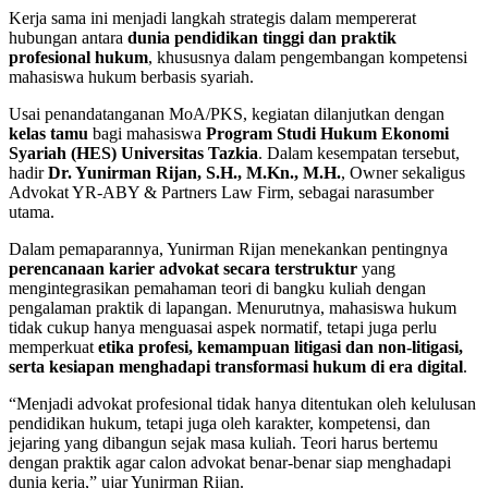
Kerja sama ini menjadi langkah strategis dalam mempererat
hubungan antara
dunia pendidikan tinggi dan praktik
profesional hukum
, khususnya dalam pengembangan kompetensi
mahasiswa hukum berbasis syariah.
Usai penandatanganan MoA/PKS, kegiatan dilanjutkan dengan
kelas tamu
bagi mahasiswa
Program Studi Hukum Ekonomi
Syariah (HES) Universitas Tazkia
. Dalam kesempatan tersebut,
hadir
Dr. Yunirman Rijan, S.H., M.Kn., M.H.
, Owner sekaligus
Advokat YR-ABY & Partners Law Firm, sebagai narasumber
utama.
Dalam pemaparannya, Yunirman Rijan menekankan pentingnya
perencanaan karier advokat secara terstruktur
yang
mengintegrasikan pemahaman teori di bangku kuliah dengan
pengalaman praktik di lapangan. Menurutnya, mahasiswa hukum
tidak cukup hanya menguasai aspek normatif, tetapi juga perlu
memperkuat
etika profesi, kemampuan litigasi dan non-litigasi,
serta kesiapan menghadapi transformasi hukum di era digital
.
“Menjadi advokat profesional tidak hanya ditentukan oleh kelulusan
pendidikan hukum, tetapi juga oleh karakter, kompetensi, dan
jejaring yang dibangun sejak masa kuliah. Teori harus bertemu
dengan praktik agar calon advokat benar-benar siap menghadapi
dunia kerja,” ujar Yunirman Rijan.