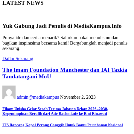
LATEST NEWS
Yuk Gabung Jadi Penulis di MediaKampus.Info
Punya ide dan cerita menarik? Salurkan bakat menulismu dan
bagikan inspirasimu bersama kami! Bergabunglah menjadi penulis
sekarang!
Daftar Sekarang
The Imam Foundation Manchester dan IAI Tazkia
Tandatangani MoU
admin@mediakampus
November 2, 2023
Fikom Unisba Gelar Serah Terima Jabatan Dekan 2026–2030,
Kepemimpinan Beralih dari Atie Rachmiatie ke Rini Rinawati
ITS Rancang Kapal Perang Canggih Untuk Bantu Pertahanan Nasional