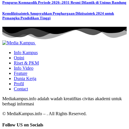
Pengurus Komnasdik Periode 2026–2031 Resmi Dilantik di Uninus Bandung
Kemdiktisaintek Anugerahkan Penghargaan Diktisaintek 2024 untuk
Pemangku Pendidikan Tinggi
Info Kampus
Opini
Riset & PKM
Info Video
Feature
Dunia Kerja
Profil
Contact
Mediakampus.info adalah wadah kreatifitas civitas akademi untuk
berbagi informasi
© MediaKampus.info – . All Rights Reserved.
Follow US on Socials