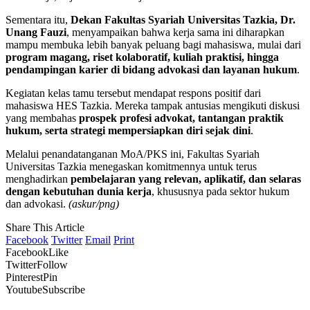
Sementara itu,
Dekan Fakultas Syariah Universitas Tazkia, Dr.
Unang Fauzi
, menyampaikan bahwa kerja sama ini diharapkan
mampu membuka lebih banyak peluang bagi mahasiswa, mulai dari
program magang, riset kolaboratif, kuliah praktisi, hingga
pendampingan karier di bidang advokasi dan layanan hukum
.
Kegiatan kelas tamu tersebut mendapat respons positif dari
mahasiswa HES Tazkia. Mereka tampak antusias mengikuti diskusi
yang membahas
prospek profesi advokat, tantangan praktik
hukum, serta strategi mempersiapkan diri sejak dini
.
Melalui penandatanganan MoA/PKS ini, Fakultas Syariah
Universitas Tazkia menegaskan komitmennya untuk terus
menghadirkan
pembelajaran yang relevan, aplikatif, dan selaras
dengan kebutuhan dunia kerja
, khususnya pada sektor hukum
dan advokasi.
(askur/png)
Share This Article
Facebook
Twitter
Email
Print
Facebook
Like
Twitter
Follow
Pinterest
Pin
Youtube
Subscribe