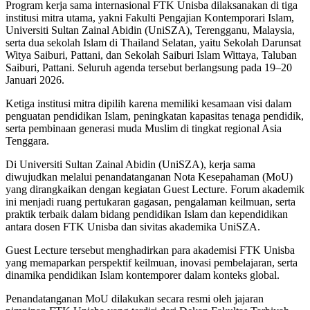
Program kerja sama internasional FTK Unisba dilaksanakan di tiga
institusi mitra utama, yakni Fakulti Pengajian Kontemporari Islam,
Universiti Sultan Zainal Abidin (UniSZA), Terengganu, Malaysia,
serta dua sekolah Islam di Thailand Selatan, yaitu Sekolah Darunsat
Witya Saiburi, Pattani, dan Sekolah Saiburi Islam Wittaya, Taluban
Saiburi, Pattani. Seluruh agenda tersebut berlangsung pada 19–20
Januari 2026.
Ketiga institusi mitra dipilih karena memiliki kesamaan visi dalam
penguatan pendidikan Islam, peningkatan kapasitas tenaga pendidik,
serta pembinaan generasi muda Muslim di tingkat regional Asia
Tenggara.
Di Universiti Sultan Zainal Abidin (UniSZA), kerja sama
diwujudkan melalui penandatanganan Nota Kesepahaman (MoU)
yang dirangkaikan dengan kegiatan Guest Lecture. Forum akademik
ini menjadi ruang pertukaran gagasan, pengalaman keilmuan, serta
praktik terbaik dalam bidang pendidikan Islam dan kependidikan
antara dosen FTK Unisba dan sivitas akademika UniSZA.
Guest Lecture tersebut menghadirkan para akademisi FTK Unisba
yang memaparkan perspektif keilmuan, inovasi pembelajaran, serta
dinamika pendidikan Islam kontemporer dalam konteks global.
Penandatanganan MoU dilakukan secara resmi oleh jajaran