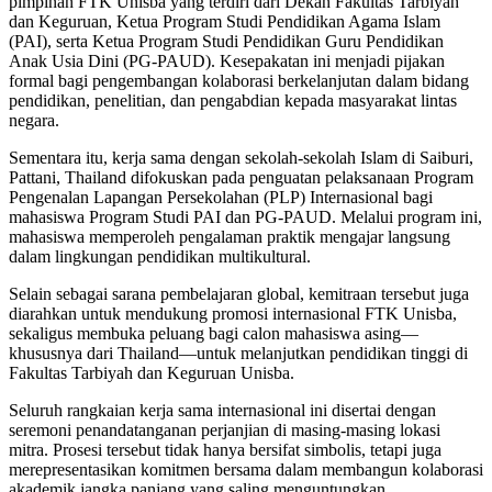
pimpinan FTK Unisba yang terdiri dari Dekan Fakultas Tarbiyah
dan Keguruan, Ketua Program Studi Pendidikan Agama Islam
(PAI), serta Ketua Program Studi Pendidikan Guru Pendidikan
Anak Usia Dini (PG-PAUD). Kesepakatan ini menjadi pijakan
formal bagi pengembangan kolaborasi berkelanjutan dalam bidang
pendidikan, penelitian, dan pengabdian kepada masyarakat lintas
negara.
Sementara itu, kerja sama dengan sekolah-sekolah Islam di Saiburi,
Pattani, Thailand difokuskan pada penguatan pelaksanaan Program
Pengenalan Lapangan Persekolahan (PLP) Internasional bagi
mahasiswa Program Studi PAI dan PG-PAUD. Melalui program ini,
mahasiswa memperoleh pengalaman praktik mengajar langsung
dalam lingkungan pendidikan multikultural.
Selain sebagai sarana pembelajaran global, kemitraan tersebut juga
diarahkan untuk mendukung promosi internasional FTK Unisba,
sekaligus membuka peluang bagi calon mahasiswa asing—
khususnya dari Thailand—untuk melanjutkan pendidikan tinggi di
Fakultas Tarbiyah dan Keguruan Unisba.
Seluruh rangkaian kerja sama internasional ini disertai dengan
seremoni penandatanganan perjanjian di masing-masing lokasi
mitra. Prosesi tersebut tidak hanya bersifat simbolis, tetapi juga
merepresentasikan komitmen bersama dalam membangun kolaborasi
akademik jangka panjang yang saling menguntungkan.