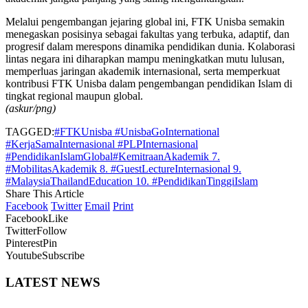
Melalui pengembangan jejaring global ini, FTK Unisba semakin
menegaskan posisinya sebagai fakultas yang terbuka, adaptif, dan
progresif dalam merespons dinamika pendidikan dunia. Kolaborasi
lintas negara ini diharapkan mampu meningkatkan mutu lulusan,
memperluas jaringan akademik internasional, serta memperkuat
kontribusi FTK Unisba dalam pengembangan pendidikan Islam di
tingkat regional maupun global.
(askur/png)
TAGGED:
#FTKUnisba #UnisbaGoInternational
#KerjaSamaInternasional #PLPInternasional
#PendidikanIslamGlobal
#KemitraanAkademik 7.
#MobilitasAkademik 8. #GuestLectureInternasional 9.
#MalaysiaThailandEducation 10. #PendidikanTinggiIslam
Share This Article
Facebook
Twitter
Email
Print
Facebook
Like
Twitter
Follow
Pinterest
Pin
Youtube
Subscribe
LATEST NEWS