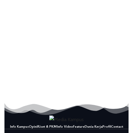
Info Kampus
Opini
Riset & PKM
Info Video
Feature
Dunia Kerja
Profil
Contact