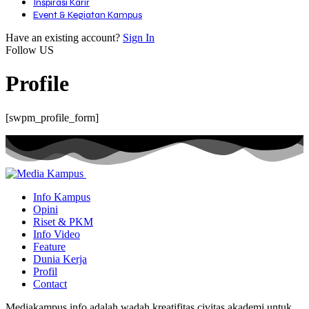
Inspirasi Karir
Event & Kegiatan Kampus
Have an existing account?
Sign In
Follow US
Profile
[swpm_profile_form]
Info Kampus
Opini
Riset & PKM
Info Video
Feature
Dunia Kerja
Profil
Contact
Mediakampus.info adalah wadah kreatifitas civitas akademi untuk