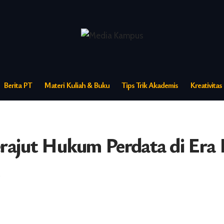
Berita PT
Materi Kuliah & Buku
Tips Trik Akademis
Kreativita
erajut Hukum Perdata di Era 
5