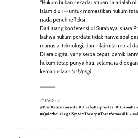
“Hukum bukan sekadar aturan. Ia adalah nila
Islam diuji — untuk memastikan hukum teta
nada penuh refleksi.
Dari ruang konferensi di Surabaya, suara 
bahwa hukum perdata tidak hanya soal pas
manusia, teknologi, dan nilai-nilai moral 
Di era digital yang serba cepat, pemikir
hukum tetap punya hati, selama ia dipegan
kemanusiaan.
(ask/png)
TAGGED:
#ProfRatnaJanuarita #UnisbaBerprestasi #HukumPer
#QuinthelixLegalSystemTheory #TransformasiHukumE