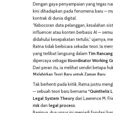
Dengan gaya penyampaian yang tegas na
kini dihadapkan pada fenomena baru — m
kontrak di dunia digital.
“Kebocoran data pelanggan, kesalahan si
influencer atau konten berbasis AI — se
didahului kesepakatan tertulis,” ujarnya, m
Ratna tidak berbicara sekadar teori. Ia 
yang terlibat langsung dalam
Tim Rancang
dipercaya sebagai
Koordinator Working G
Dari peran itu, ia melihat sendiri betapa hu
Melahirkan Teori Baru untuk Zaman Baru
Tak berhenti pada kritik, Ratna justru men
— sebuah teori baru bernama
“Quinthelix 
Legal System Theory
dari Lawrence M. F
risk
dan
legal process
.
Baginya, dua unsur ini menjadi fondasi b