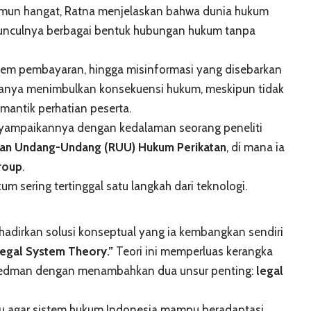
mun hangat, Ratna menjelaskan bahwa dunia hukum
unculnya berbagai bentuk hubungan hukum tanpa
stem pembayaran, hingga misinformasi yang disebarkan
muanya menimbulkan konsekuensi hukum, meskipun tidak
emantik perhatian peserta.
menyampaikannya dengan kedalaman seorang peneliti
an Undang-Undang (RUU) Hukum Perikatan
, di mana ia
roup
.
kum sering tertinggal satu langkah dari teknologi.
ghadirkan solusi konseptual yang ia kembangkan sendiri
Legal System Theory.”
Teori ini memperluas kerangka
riedman dengan menambahkan dua unsur penting:
legal
aru agar sistem hukum Indonesia mampu beradaptasi