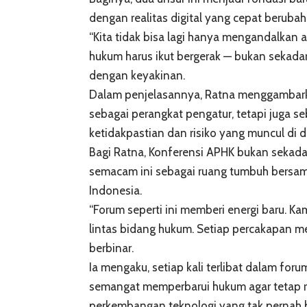
dengan realitas digital yang cepat berubah
“Kita tidak bisa lagi hanya mengandalkan 
hukum harus ikut bergerak — bukan sekadar
dengan keyakinan.
Dalam penjelasannya, Ratna menggambark
sebagai perangkat pengatur, tetapi juga 
ketidakpastian dan risiko yang muncul di 
Bagi Ratna, Konferensi APHK bukan sekada
semacam ini sebagai ruang tumbuh bersama
Indonesia.
“Forum seperti ini memberi energi baru. Kam
lintas bidang hukum. Setiap percakapan m
berbinar.
Ia mengaku, setiap kali terlibat dalam for
semangat memperbarui hukum agar tetap re
perkembangan teknologi yang tak pernah b