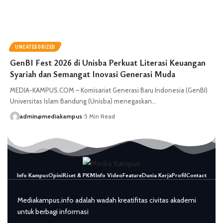
UNCATEGORIZED
GenBI Fest 2026 di Unisba Perkuat Literasi Keuangan
Syariah dan Semangat Inovasi Generasi Muda
MEDIA-KAMPUS.COM – Komisariat Generasi Baru Indonesia (GenBI)
Universitas Islam Bandung (Unisba) menegaskan…
admin@mediakampus
5 Min Read
Info Kampus
Opini
Riset & PKM
Info Video
Feature
Dunia Kerja
Profil
Contact
Mediakampus.info adalah wadah kreatifitas civitas akademi
untuk berbagi informasi