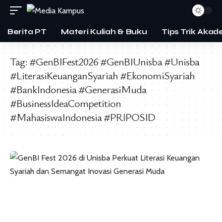
Berita PT
Materi Kuliah & Buku
Tips Trik Akad
Tag:
#GenBIFest2026 #GenBIUnisba #Unisba
#LiterasiKeuanganSyariah #EkonomiSyariah
#BankIndonesia #GenerasiMuda
#BusinessIdeaCompetition
#MahasiswaIndonesia #PRIPOSID