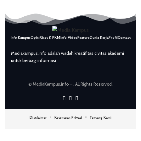
Info Kampus
Opini
Riset & PKM
Info Video
Feature
Dunia Kerja
Profil
Contact
Mediakampus.info adalah wadah kreatifitas civitas akademi
untuk berbagi informasi
© MediaKampus.info – . All Rights Reserved.
Disclaimer
Ketentuan Privasi
Tentang Kami