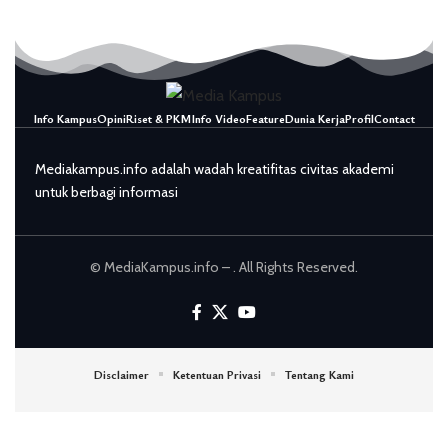
Info Kampus
Opini
Riset & PKM
Info Video
Feature
Dunia Kerja
Profil
Contact
Mediakampus.info adalah wadah kreatifitas civitas akademi
untuk berbagi informasi
© MediaKampus.info – . All Rights Reserved.
Disclaimer
Ketentuan Privasi
Tentang Kami