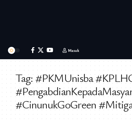
Masuk
Tag:
#PKMUnisba #KPLHCi
#PengabdianKepadaMasyara
#CinunukGoGreen #Mitigas