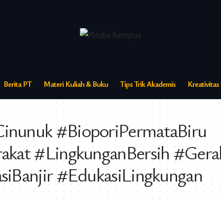
Berita PT
Materi Kuliah & Buku
Tips Trik Akademis
Kreativita
nunuk #BioporiPermataBiru
kat #LingkunganBersih #Gerak
iBanjir #EdukasiLingkungan