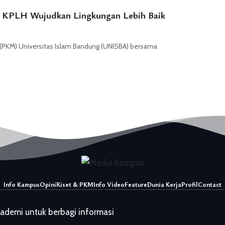
KPLH Wujudkan Lingkungan Lebih Baik
KM) Universitas Islam Bandung (UNISBA) bersama
Info Kampus
Opini
Riset & PKM
Info Video
Feature
Dunia Kerja
Profil
Contact
kademi untuk berbagi informasi