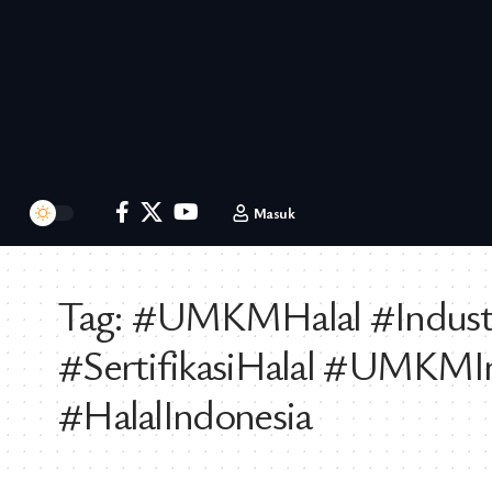
Masuk
Tag:
#UMKMHalal #Industri
#SertifikasiHalal #UMKMI
#HalalIndonesia