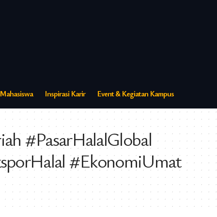
s Mahasiswa
Inspirasi Karir
Event & Kegiatan Kampus
ah #PasarHalalGlobal
EksporHalal #EkonomiUmat