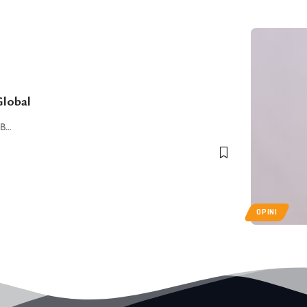
lobal
EB…
OPINI