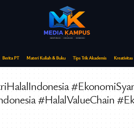
Berita PT
Materi Kuliah & Buku
Tips Trik Akademis
Kreativita
HalalIndonesia #EkonomiSyari
ndonesia #HalalValueChain #