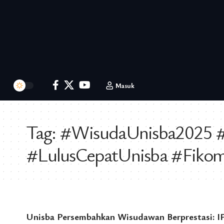
Masuk
Tag:
#WisudaUnisba2025 #W
#LulusCepatUnisba #Fikom
Unisba Persembahkan Wisudawan Berprestasi: 