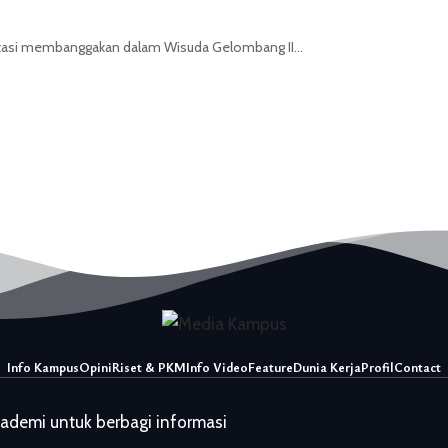
stasi membanggakan dalam Wisuda Gelombang II…
Info Kampus
Opini
Riset & PKM
Info Video
Feature
Dunia Kerja
Profil
Contact
kademi untuk berbagi informasi