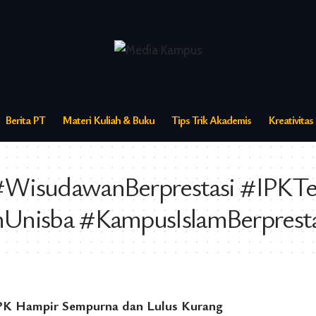
Berita PT
Materi Kuliah & Buku
Tips Trik Akademis
Kreativita
isudawanBerprestasi #IPKTer
Unisba #KampusIslamBerpresta
IPK Hampir Sempurna dan Lulus Kurang