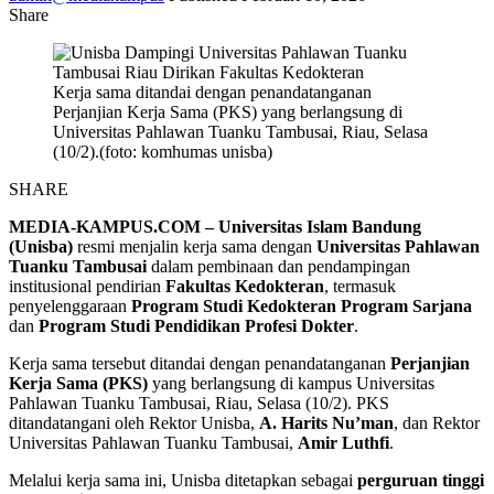
Share
Kerja sama ditandai dengan penandatanganan
Perjanjian Kerja Sama (PKS) yang berlangsung di
Universitas Pahlawan Tuanku Tambusai, Riau, Selasa
(10/2).(foto: komhumas unisba)
SHARE
MEDIA-KAMPUS.COM – Universitas Islam Bandung
(Unisba)
resmi menjalin kerja sama dengan
Universitas Pahlawan
Tuanku Tambusai
dalam pembinaan dan pendampingan
institusional pendirian
Fakultas Kedokteran
, termasuk
penyelenggaraan
Program Studi Kedokteran Program Sarjana
dan
Program Studi Pendidikan Profesi Dokter
.
Kerja sama tersebut ditandai dengan penandatanganan
Perjanjian
Kerja Sama (PKS)
yang berlangsung di kampus Universitas
Pahlawan Tuanku Tambusai, Riau, Selasa (10/2). PKS
ditandatangani oleh Rektor Unisba,
A. Harits Nu’man
, dan Rektor
Universitas Pahlawan Tuanku Tambusai,
Amir Luthfi
.
Melalui kerja sama ini, Unisba ditetapkan sebagai
perguruan tinggi