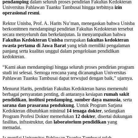
pendamping
dalam seluruh proses pendirian Fakultas Kedokteran
Universitas Pahlawan Tuanku Tambusai hingga terbitnya
izin
operasional resmi
.
Rektor Unisba, Prof. A. Harits Nu’man, menegaskan bahwa Unisba
berkomitmen mendampingi pendirian Fakultas Kedokteran tersebut
secara menyeluruh dan berkelanjutan. Ia menyampaikan bahwa
Fakultas Kedokteran Unisba
merupakan
fakultas kedokteran
swasta pertama di Jawa Barat
yang telah memiliki pengalaman
panjang serta kualitas unggul dalam pengelolaan pendidikan
kedokteran.
“Kami akan mendampingi hingga seluruh proses pendirian program
studi ini selesai. Semoga rencana yang dicanangkan Universitas
Pahlawan Tuanku Tambusai dapat terwujud dengan baik,” ujarnya.
Menurut Harits, pendirian Fakultas Kedokteran harus memenuhi
berbagai persyaratan penting, di antaranya kesiapan
rumah sakit
pendidikan
,
institusi pendamping
,
sumber daya manusia
, serta
sarana dan prasarana pendukung
. Untuk Program Sarjana
Kedokteran dibutuhkan minimal
14 tenaga dokter
, sedangkan
Program Profesi Dokter memerlukan
12 dokter
, disertai dukungan
fasilitas, infrastruktur, dan
laboratorium pendidikan
yang
memadai.
Ia menilai Universitas Pahlawan Tuanku Tambusai telah