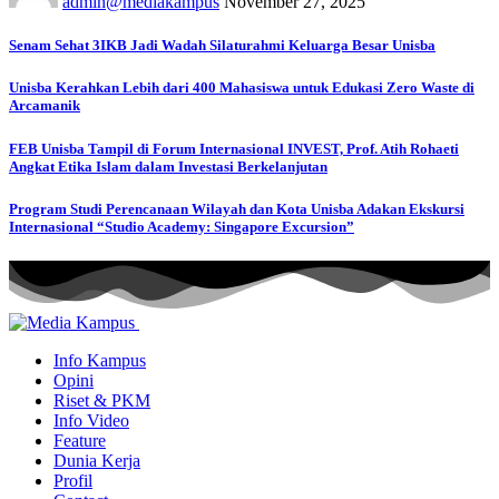
admin@mediakampus
November 27, 2025
Senam Sehat 3IKB Jadi Wadah Silaturahmi Keluarga Besar Unisba
Unisba Kerahkan Lebih dari 400 Mahasiswa untuk Edukasi Zero Waste di
Arcamanik
FEB Unisba Tampil di Forum Internasional INVEST, Prof. Atih Rohaeti
Angkat Etika Islam dalam Investasi Berkelanjutan
Program Studi Perencanaan Wilayah dan Kota Unisba Adakan Ekskursi
Internasional “Studio Academy: Singapore Excursion”
Info Kampus
Opini
Riset & PKM
Info Video
Feature
Dunia Kerja
Profil