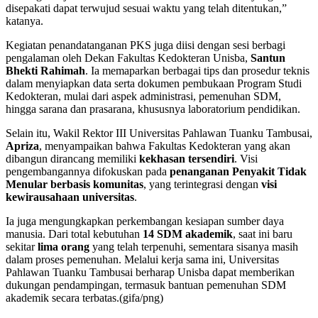
disepakati dapat terwujud sesuai waktu yang telah ditentukan,”
katanya.
Kegiatan penandatanganan PKS juga diisi dengan sesi berbagi
pengalaman oleh Dekan Fakultas Kedokteran Unisba,
Santun
Bhekti Rahimah
. Ia memaparkan berbagai tips dan prosedur teknis
dalam menyiapkan data serta dokumen pembukaan Program Studi
Kedokteran, mulai dari aspek administrasi, pemenuhan SDM,
hingga sarana dan prasarana, khususnya laboratorium pendidikan.
Selain itu, Wakil Rektor III Universitas Pahlawan Tuanku Tambusai,
Apriza
, menyampaikan bahwa Fakultas Kedokteran yang akan
dibangun dirancang memiliki
kekhasan tersendiri
. Visi
pengembangannya difokuskan pada
penanganan Penyakit Tidak
Menular berbasis komunitas
, yang terintegrasi dengan
visi
kewirausahaan universitas
.
Ia juga mengungkapkan perkembangan kesiapan sumber daya
manusia. Dari total kebutuhan
14 SDM akademik
, saat ini baru
sekitar
lima orang
yang telah terpenuhi, sementara sisanya masih
dalam proses pemenuhan. Melalui kerja sama ini, Universitas
Pahlawan Tuanku Tambusai berharap Unisba dapat memberikan
dukungan pendampingan, termasuk bantuan pemenuhan SDM
akademik secara terbatas.(gifa/png)