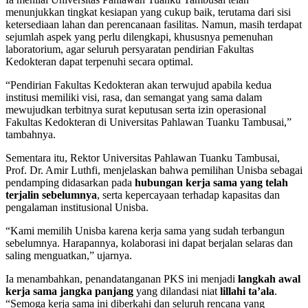
menunjukkan tingkat kesiapan yang cukup baik, terutama dari sisi
ketersediaan lahan dan perencanaan fasilitas. Namun, masih terdapat
sejumlah aspek yang perlu dilengkapi, khususnya pemenuhan
laboratorium, agar seluruh persyaratan pendirian Fakultas
Kedokteran dapat terpenuhi secara optimal.
“Pendirian Fakultas Kedokteran akan terwujud apabila kedua
institusi memiliki visi, rasa, dan semangat yang sama dalam
mewujudkan terbitnya surat keputusan serta izin operasional
Fakultas Kedokteran di Universitas Pahlawan Tuanku Tambusai,”
tambahnya.
Sementara itu, Rektor Universitas Pahlawan Tuanku Tambusai,
Prof. Dr. Amir Luthfi, menjelaskan bahwa pemilihan Unisba sebagai
pendamping didasarkan pada
hubungan kerja sama yang telah
terjalin sebelumnya
, serta kepercayaan terhadap kapasitas dan
pengalaman institusional Unisba.
“Kami memilih Unisba karena kerja sama yang sudah terbangun
sebelumnya. Harapannya, kolaborasi ini dapat berjalan selaras dan
saling menguatkan,” ujarnya.
Ia menambahkan, penandatanganan PKS ini menjadi
langkah awal
kerja sama jangka panjang
yang dilandasi niat
lillahi ta’ala
.
“Semoga kerja sama ini diberkahi dan seluruh rencana yang