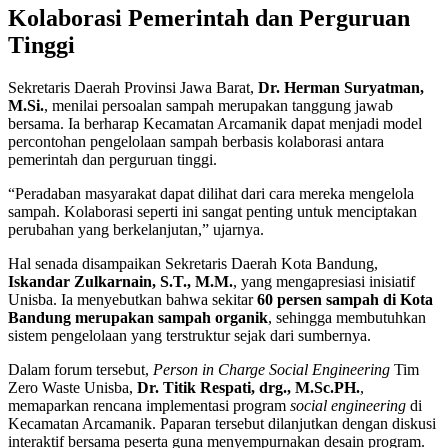
Kolaborasi Pemerintah dan Perguruan
Tinggi
Sekretaris Daerah Provinsi Jawa Barat,
Dr. Herman Suryatman,
M.Si.
, menilai persoalan sampah merupakan tanggung jawab
bersama. Ia berharap Kecamatan Arcamanik dapat menjadi model
percontohan pengelolaan sampah berbasis kolaborasi antara
pemerintah dan perguruan tinggi.
“Peradaban masyarakat dapat dilihat dari cara mereka mengelola
sampah. Kolaborasi seperti ini sangat penting untuk menciptakan
perubahan yang berkelanjutan,” ujarnya.
Hal senada disampaikan Sekretaris Daerah Kota Bandung,
Iskandar Zulkarnain, S.T., M.M.
, yang mengapresiasi inisiatif
Unisba. Ia menyebutkan bahwa sekitar
60 persen sampah di Kota
Bandung merupakan sampah organik
, sehingga membutuhkan
sistem pengelolaan yang terstruktur sejak dari sumbernya.
Dalam forum tersebut,
Person in Charge Social Engineering
Tim
Zero Waste Unisba,
Dr. Titik Respati, drg., M.Sc.PH.
,
memaparkan rencana implementasi program
social engineering
di
Kecamatan Arcamanik. Paparan tersebut dilanjutkan dengan diskusi
interaktif bersama peserta guna menyempurnakan desain program.