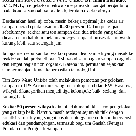
S.T., M.T.
, menjelaskan bahwa kinerja reaktor sangat bergantung
pada kondisi sampah yang diolah, terutama kadar airnya.
Berdasarkan hasil uji coba, mesin bekerja optimal jika kadar air
sampah berada pada kisaran
20–30 persen
. Dalam pengujian
sebelumnya, sekitar satu ton sampah dari dua triseda yang telah
dicacah dan dialirkan melalui
conveyor
dapat diproses dalam waktu
kurang lebih satu setengah jam.
Ia juga menyebutkan bahwa komposisi ideal sampah yang masuk ke
reaktor adalah perbandingan
1:4
, yakni satu bagian sampah organik
dan empat bagian non-organik. Karena itu, pemilahan sejak dari
sumber menjadi kunci keberhasilan teknologi ini.
Tim
Zero Waste
Unisba telah melakukan pemetaan pengelolaan
sampah di TPS Arcamanik yang mencakup sembilan RW. Hasilnya,
wilayah dikategorikan menjadi tiga kelompok: baik, sedang, dan
kurang baik.
Sekitar
50 persen wilayah
dinilai telah memiliki sistem pengelolaan
yang cukup baik. Namun, masih terdapat sejumlah titik dengan
kondisi sampah yang sangat basah sehingga memerlukan intervensi
edukasi dan pendampingan, termasuk bagi tim Gaslah (Petugas
Pemilah dan Pengolah Sampah).