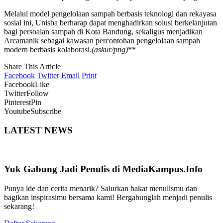
Melalui model pengelolaan sampah berbasis teknologi dan rekayasa
sosial ini, Unisba berharap dapat menghadirkan solusi berkelanjutan
bagi persoalan sampah di Kota Bandung, sekaligus menjadikan
Arcamanik sebagai kawasan percontohan pengelolaan sampah
modern berbasis kolaborasi.
(askur/png)
**
Share This Article
Facebook
Twitter
Email
Print
Facebook
Like
Twitter
Follow
Pinterest
Pin
Youtube
Subscribe
LATEST NEWS
Yuk Gabung Jadi Penulis di MediaKampus.Info
Punya ide dan cerita menarik? Salurkan bakat menulismu dan
bagikan inspirasimu bersama kami! Bergabunglah menjadi penulis
sekarang!