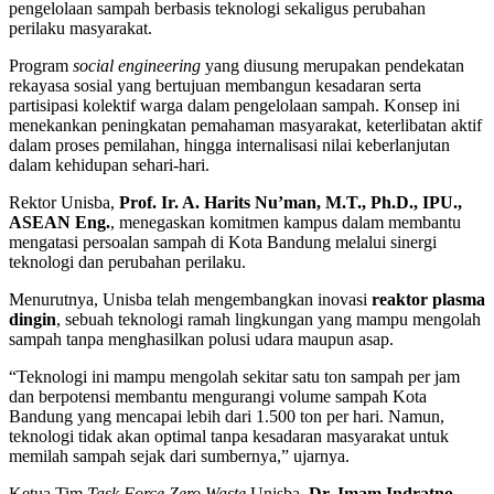
pengelolaan sampah berbasis teknologi sekaligus perubahan
perilaku masyarakat.
Program
social engineering
yang diusung merupakan pendekatan
rekayasa sosial yang bertujuan membangun kesadaran serta
partisipasi kolektif warga dalam pengelolaan sampah. Konsep ini
menekankan peningkatan pemahaman masyarakat, keterlibatan aktif
dalam proses pemilahan, hingga internalisasi nilai keberlanjutan
dalam kehidupan sehari-hari.
Rektor Unisba,
Prof. Ir. A. Harits Nu’man, M.T., Ph.D., IPU.,
ASEAN Eng.
, menegaskan komitmen kampus dalam membantu
mengatasi persoalan sampah di Kota Bandung melalui sinergi
teknologi dan perubahan perilaku.
Menurutnya, Unisba telah mengembangkan inovasi
reaktor plasma
dingin
, sebuah teknologi ramah lingkungan yang mampu mengolah
sampah tanpa menghasilkan polusi udara maupun asap.
“Teknologi ini mampu mengolah sekitar satu ton sampah per jam
dan berpotensi membantu mengurangi volume sampah Kota
Bandung yang mencapai lebih dari 1.500 ton per hari. Namun,
teknologi tidak akan optimal tanpa kesadaran masyarakat untuk
memilah sampah sejak dari sumbernya,” ujarnya.
Ketua Tim
Task Force Zero Waste
Unisba,
Dr. Imam Indratno,