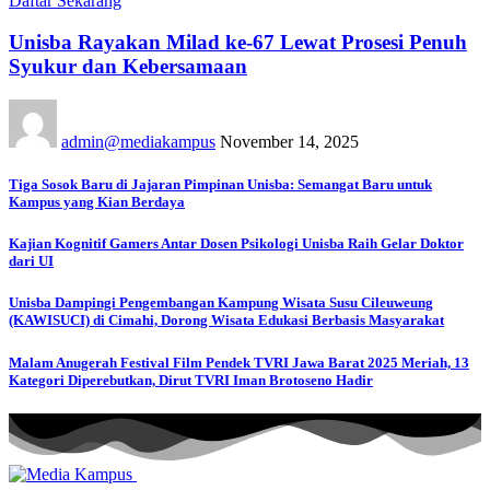
Daftar Sekarang
Unisba Rayakan Milad ke-67 Lewat Prosesi Penuh
Syukur dan Kebersamaan
admin@mediakampus
November 14, 2025
Tiga Sosok Baru di Jajaran Pimpinan Unisba: Semangat Baru untuk
Kampus yang Kian Berdaya
Kajian Kognitif Gamers Antar Dosen Psikologi Unisba Raih Gelar Doktor
dari UI
Unisba Dampingi Pengembangan Kampung Wisata Susu Cileuweung
(KAWISUCI) di Cimahi, Dorong Wisata Edukasi Berbasis Masyarakat
Malam Anugerah Festival Film Pendek TVRI Jawa Barat 2025 Meriah, 13
Kategori Diperebutkan, Dirut TVRI Iman Brotoseno Hadir