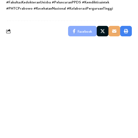
#FakultasKedokteranUnisba #PeluncuranPPDS #Kemdiktisaintek
#PHTCPrabowo #KesehatanNasional #KolaborasiPerguruanTinggi
Facebook