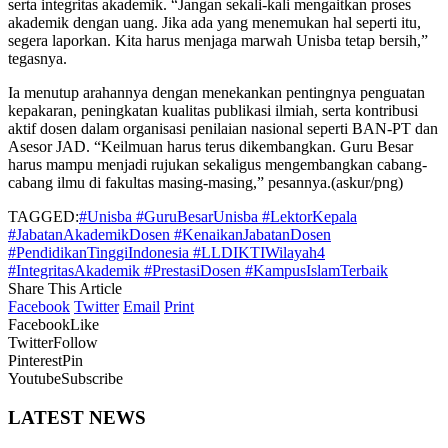
serta integritas akademik. “Jangan sekali-kali mengaitkan proses
akademik dengan uang. Jika ada yang menemukan hal seperti itu,
segera laporkan. Kita harus menjaga marwah Unisba tetap bersih,”
tegasnya.
Ia menutup arahannya dengan menekankan pentingnya penguatan
kepakaran, peningkatan kualitas publikasi ilmiah, serta kontribusi
aktif dosen dalam organisasi penilaian nasional seperti BAN-PT dan
Asesor JAD. “Keilmuan harus terus dikembangkan. Guru Besar
harus mampu menjadi rujukan sekaligus mengembangkan cabang-
cabang ilmu di fakultas masing-masing,” pesannya.(askur/png)
TAGGED:
#Unisba #GuruBesarUnisba #LektorKepala
#JabatanAkademikDosen #KenaikanJabatanDosen
#PendidikanTinggiIndonesia #LLDIKTIWilayah4
#IntegritasAkademik #PrestasiDosen #KampusIslamTerbaik
Share This Article
Facebook
Twitter
Email
Print
Facebook
Like
Twitter
Follow
Pinterest
Pin
Youtube
Subscribe
LATEST NEWS