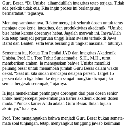
Guru Besar. “Di Unisba, alhamdulillah integritas tetap terjaga. Tidak
ada praktik tidak etis. Kita ingin proses ini berlangsung
bermartabat,” tegasnya.
Menutup sambutannya, Rektor mengajak seluruh dosen untuk terus
menjaga etos kerja, integritas, dan produktivitas akademik. “Unisba
bisa hebat karena dosennya hebat. Jagalah marwah ini. InsyaAllah
kita tetap menjadi perguruan tinggi Islam swasta terbaik di Jawa
Barat dan Banten, serta terus bersaing di tingkat nasional,” tuturnya.
Sementara itu, Ketua Tim Penilai JAD dan Integritas Akademik
Unisba, Prof. Dr. Toto Tohir Suriaatmadja, S.H., M.H., turut
memberikan arahan. Ia menegaskan bahwa Unisba memiliki
peluang besar untuk menambah jumlah Guru Besar dalam waktu
dekat. “Saat ini kita sudah mencapai delapan persen. Target 15
persen dalam tiga tahun ke depan sangat mungkin dicapai jika
semua bergerak serempak,” ujarnya.
Ia juga menekankan pentingnya dorongan dari para dosen senior
untuk mempercepat perkembangan karier akademik dosen-dosen
muda. “Puncak karier Anda adalah Guru Besar. Itulah tujuan
akhirnya,” katanya.
Prof. Toto mengingatkan bahwa menjadi Guru Besar bukan semata-
mata soal tunjangan, tetapi menyangkut tanggung jawab keilmuan