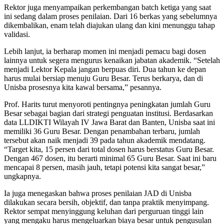
Rektor juga menyampaikan perkembangan batch ketiga yang saat
ini sedang dalam proses penilaian. Dari 16 berkas yang sebelumnya
dikembalikan, enam telah diajukan ulang dan kini menunggu tahap
validasi.
Lebih lanjut, ia berharap momen ini menjadi pemacu bagi dosen
lainnya untuk segera mengurus kenaikan jabatan akademik. “Setelah
menjadi Lektor Kepala jangan berpuas diri. Dua tahun ke depan
harus mulai bersiap menuju Guru Besar. Terus berkarya, dan di
Unisba prosesnya kita kawal bersama,” pesannya.
Prof. Harits turut menyoroti pentingnya peningkatan jumlah Guru
Besar sebagai bagian dari strategi penguatan institusi. Berdasarkan
data LLDIKTI Wilayah IV Jawa Barat dan Banten, Unisba saat ini
memiliki 36 Guru Besar. Dengan penambahan terbaru, jumlah
tersebut akan naik menjadi 39 pada tahun akademik mendatang.
“Target kita, 15 persen dari total dosen harus berstatus Guru Besar.
Dengan 467 dosen, itu berarti minimal 65 Guru Besar. Saat ini baru
mencapai 8 persen, masih jauh, tetapi potensi kita sangat besar,”
ungkapnya.
Ia juga menegaskan bahwa proses penilaian JAD di Unisba
dilakukan secara bersih, objektif, dan tanpa praktik menyimpang.
Rektor sempat menyinggung keluhan dari perguruan tinggi lain
yang mengaku harus mengeluarkan biaya besar untuk pengusulan