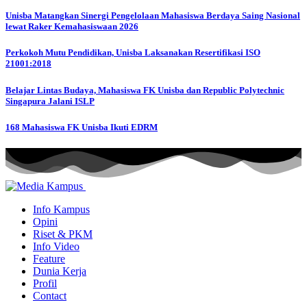
Unisba Matangkan Sinergi Pengelolaan Mahasiswa Berdaya Saing Nasional
lewat Raker Kemahasiswaan 2026
Perkokoh Mutu Pendidikan, Unisba Laksanakan Resertifikasi ISO
21001:2018
Belajar Lintas Budaya, Mahasiswa FK Unisba dan Republic Polytechnic
Singapura Jalani ISLP
168 Mahasiswa FK Unisba Ikuti EDRM
Info Kampus
Opini
Riset & PKM
Info Video
Feature
Dunia Kerja
Profil
Contact