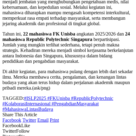
menjadi jembatan yang menghubungkan pengetahuan medis, nilai
kebersamaan, dan kepedulian sosial. Melalui kegiatan ini,
mahasiswa diharapkan mampu mengasah kompetensi interkultural,
memperkuat rasa empati terhadap masyarakat, serta membangun
jejaring akademik dan profesional di tingkat global.
Tahun ini,
22 mahasiswa FK Unisba
angkatan 2025/2026 dan
24
mahasiswa Republic Polytechnic Singapura
berpartisipasi.
Jumlah yang mungkin terlihat sederhana, tetapi penuh makna
strategis. Kehadiran mereka menjadi simbol kerjasama berkelanjutan
antara Indonesia dan Singapura, khususnya dalam bidang
pendidikan dan pengabdian masyarakat.
Di akhir kegiatan, para mahasiswa pulang dengan lebih dari sekadar
ilmu. Mereka membawa cerita, pengalaman, dan kenangan lintas
budaya yang akan terus hidup dalam perjalanan akademik maupun
pribadi mereka.(ask/png)
TAGGED:
#ISLP2025 #FKUnisba #RepublicPolytechnic
#KolaborasiInternasional #PengabdianMasyarakat
#MahasiswaLintasBudaya
Share This Article
Facebook
Twitter
Email
Print
Facebook
Like
Twitter
Follow