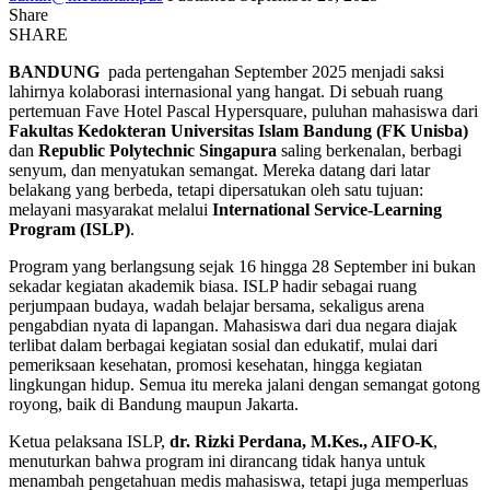
Share
SHARE
BANDUNG
pada pertengahan September 2025 menjadi saksi
lahirnya kolaborasi internasional yang hangat. Di sebuah ruang
pertemuan Fave Hotel Pascal Hypersquare, puluhan mahasiswa dari
Fakultas Kedokteran Universitas Islam Bandung (FK Unisba)
dan
Republic Polytechnic Singapura
saling berkenalan, berbagi
senyum, dan menyatukan semangat. Mereka datang dari latar
belakang yang berbeda, tetapi dipersatukan oleh satu tujuan:
melayani masyarakat melalui
International Service-Learning
Program (ISLP)
.
Program yang berlangsung sejak 16 hingga 28 September ini bukan
sekadar kegiatan akademik biasa. ISLP hadir sebagai ruang
perjumpaan budaya, wadah belajar bersama, sekaligus arena
pengabdian nyata di lapangan. Mahasiswa dari dua negara diajak
terlibat dalam berbagai kegiatan sosial dan edukatif, mulai dari
pemeriksaan kesehatan, promosi kesehatan, hingga kegiatan
lingkungan hidup. Semua itu mereka jalani dengan semangat gotong
royong, baik di Bandung maupun Jakarta.
Ketua pelaksana ISLP,
dr. Rizki Perdana, M.Kes., AIFO-K
,
menuturkan bahwa program ini dirancang tidak hanya untuk
menambah pengetahuan medis mahasiswa, tetapi juga memperluas