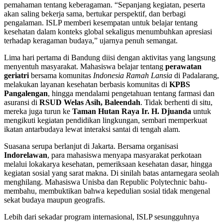
pemahaman tentang keberagaman. “Sepanjang kegiatan, peserta
akan saling bekerja sama, bertukar perspektif, dan berbagi
pengalaman. ISLP memberi kesempatan untuk belajar tentang
kesehatan dalam konteks global sekaligus menumbuhkan apresiasi
terhadap keragaman budaya,” ujarnya penuh semangat.
Lima hari pertama di Bandung diisi dengan aktivitas yang langsung
menyentuh masyarakat. Mahasiswa belajar tentang
perawatan
geriatri
bersama komunitas
Indonesia Ramah Lansia
di Padalarang,
melakukan layanan kesehatan berbasis komunitas di
KPBS
Pangalengan
, hingga mendalami pengetahuan tentang farmasi dan
asuransi di
RSUD Welas Asih, Baleendah
. Tidak berhenti di situ,
mereka juga turun ke
Taman Hutan Raya Ir. H. Djuanda
untuk
mengikuti kegiatan pendidikan lingkungan, sembari memperkuat
ikatan antarbudaya lewat interaksi santai di tengah alam.
Suasana serupa berlanjut di Jakarta. Bersama organisasi
Indorelawan
, para mahasiswa menyapa masyarakat perkotaan
melalui lokakarya kesehatan, pemeriksaan kesehatan dasar, hingga
kegiatan sosial yang sarat makna. Di sinilah batas antarnegara seolah
menghilang. Mahasiswa Unisba dan Republic Polytechnic bahu-
membahu, membuktikan bahwa kepedulian sosial tidak mengenal
sekat budaya maupun geografis.
Lebih dari sekadar program internasional, ISLP sesungguhnya