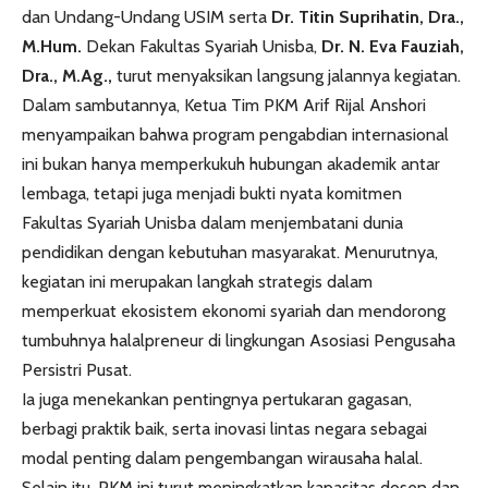
dan Undang-Undang USIM serta
Dr. Titin Suprihatin, Dra.,
M.Hum.
Dekan Fakultas Syariah Unisba,
Dr. N. Eva Fauziah,
Dra., M.Ag.,
turut menyaksikan langsung jalannya kegiatan.
Dalam sambutannya, Ketua Tim PKM Arif Rijal Anshori
menyampaikan bahwa program pengabdian internasional
ini bukan hanya memperkukuh hubungan akademik antar
lembaga, tetapi juga menjadi bukti nyata komitmen
Fakultas Syariah Unisba dalam menjembatani dunia
pendidikan dengan kebutuhan masyarakat. Menurutnya,
kegiatan ini merupakan langkah strategis dalam
memperkuat ekosistem ekonomi syariah dan mendorong
tumbuhnya halalpreneur di lingkungan Asosiasi Pengusaha
Persistri Pusat.
Ia juga menekankan pentingnya pertukaran gagasan,
berbagi praktik baik, serta inovasi lintas negara sebagai
modal penting dalam pengembangan wirausaha halal.
Selain itu, PKM ini turut meningkatkan kapasitas dosen dan