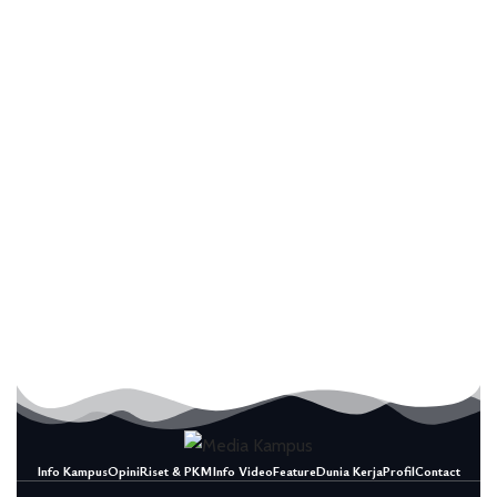
Info Kampus
Opini
Riset & PKM
Info Video
Feature
Dunia Kerja
Profil
Contact