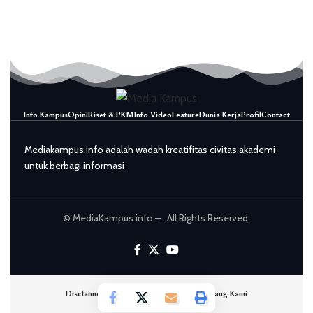
Info Kampus
Opini
Riset & PKM
Info Video
Feature
Dunia Kerja
Profil
Contact
Mediakampus.info adalah wadah kreatifitas civitas akademi
untuk berbagi informasi
© MediaKampus.info – . All Rights Reserved.
Disclaimer
Ketentuan Privasi
Tentang Kami