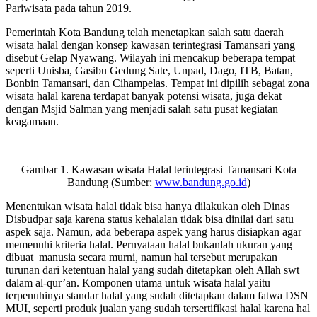
Pariwisata pada tahun 2019.
Pemerintah Kota Bandung telah menetapkan salah satu daerah
wisata halal dengan konsep kawasan terintegrasi Tamansari yang
disebut Gelap Nyawang. Wilayah ini mencakup beberapa tempat
seperti Unisba, Gasibu Gedung Sate, Unpad, Dago, ITB, Batan,
Bonbin Tamansari, dan Cihampelas. Tempat ini dipilih sebagai zona
wisata halal karena terdapat banyak potensi wisata, juga dekat
dengan Msjid Salman yang menjadi salah satu pusat kegiatan
keagamaan.
Gambar 1. Kawasan wisata Halal terintegrasi Tamansari Kota
Bandung (Sumber:
www.bandung.go.id
)
Menentukan wisata halal tidak bisa hanya dilakukan oleh Dinas
Disbudpar saja karena status kehalalan tidak bisa dinilai dari satu
aspek saja. Namun, ada beberapa aspek yang harus disiapkan agar
memenuhi kriteria halal. Pernyataan halal bukanlah ukuran yang
dibuat manusia secara murni, namun hal tersebut merupakan
turunan dari ketentuan halal yang sudah ditetapkan oleh Allah swt
dalam al-qur’an. Komponen utama untuk wisata halal yaitu
terpenuhinya standar halal yang sudah ditetapkan dalam fatwa DSN
MUI, seperti produk jualan yang sudah tersertifikasi halal karena hal