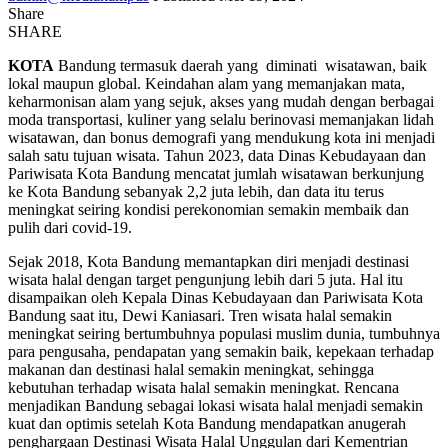
Share
SHARE
KOTA
Bandung termasuk daerah yang diminati wisatawan, baik
lokal maupun global. Keindahan alam yang memanjakan mata,
keharmonisan alam yang sejuk, akses yang mudah dengan berbagai
moda transportasi, kuliner yang selalu berinovasi memanjakan lidah
wisatawan, dan bonus demografi yang mendukung kota ini menjadi
salah satu tujuan wisata. Tahun 2023, data Dinas Kebudayaan dan
Pariwisata Kota Bandung mencatat jumlah wisatawan berkunjung
ke Kota Bandung sebanyak 2,2 juta lebih, dan data itu terus
meningkat seiring kondisi perekonomian semakin membaik dan
pulih dari covid-19.
Sejak 2018, Kota Bandung memantapkan diri menjadi destinasi
wisata halal dengan target pengunjung lebih dari 5 juta. Hal itu
disampaikan oleh Kepala Dinas Kebudayaan dan Pariwisata Kota
Bandung saat itu, Dewi Kaniasari. Tren wisata halal semakin
meningkat seiring bertumbuhnya populasi muslim dunia, tumbuhnya
para pengusaha, pendapatan yang semakin baik, kepekaan terhadap
makanan dan destinasi halal semakin meningkat, sehingga
kebutuhan terhadap wisata halal semakin meningkat. Rencana
menjadikan Bandung sebagai lokasi wisata halal menjadi semakin
kuat dan optimis setelah Kota Bandung mendapatkan anugerah
penghargaan Destinasi Wisata Halal Unggulan dari Kementrian