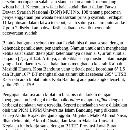
tersebut merupakan salah satu standar utama untuk menunjang
wisata halal. Ketentuan wisata halal sudah diatur dalam Fatwa
Dewan Syariah Nasional (DSN) MUI No. 108 tentang pedoman
penyelenggaraan pariwisata berdasarkan prinsip syariah. Terdapat
11 keputusan dalam fatwa tersebut, salah satunya dalam putusan ke-
7 poin 2 disebutkan bahwa fasilitas ibadah wajib memenuhi
persyaratan syariah.
Bentuk bangunan sebuah tempat ibadah bisa dibuat sesuai dengan
kehendak pemilik atau pengembang. Namun untuk arah menghadap
ketika salat sudah ditetapkan ketentuannya dalam al-Qur’an surat al-
baqarah [2] ayat 144. Artinya, arah kiblat setiap mushola atau masjid
yang ada di daerah wisata halal harus menghadap ke arah Ka’bah
Masjidil Haram. Kota Bandung yang terletak pada koordinat 6° LS
dan Bujur 107° BT menghasilkan azimut kiblat sebesar 295° UTSB.
Rata-rata arah kiblat untuk Kota Bandung ada pada angka tersebut,
yaitu 295° UTSB.
Pengujian akurasi arah kiblat ini bisa bisa dilakukan dengan
menggunakan berbagai media, baik
online
maupun
offline
dengan
berbagai peralatan yang tersedia. Seperti penelaahan yang dilakukan
oleh tim PKM LPPM Universitas Islam Bandung yang diketuai
Encep Abdul Rojak, dengan anggota Mujahid, Malki Ahmad Nasir,
Ilham Mujahid, Akmal Dinata, dan Jasmin Malaika Tanyani.
Kegiatan ini bekerja sama dengan BHRD Provinsi Jawa Barat