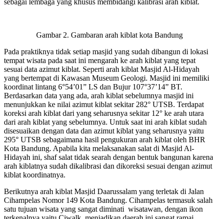
sebagai lembaga yang khusus membidangi kalibrasi arah kiblat.
Gambar 2. Gambaran arah kiblat kota Bandung
Pada praktiknya tidak setiap masjid yang sudah dibangun di lokasi
tempat wisata pada saat ini mengarah ke arah kiblat yang tepat
sesuai data azimut kiblat. Seperti arah kiblat Masjid Al-Hidayah
yang bertempat di Kawasan Museum Geologi. Masjid ini memiliki
koordinat lintang 6°54’01” LS dan Bujur 107°37’14” BT.
Berdasarkan data yang ada, arah kiblat sebelumnya masjid ini
menunjukkan ke nilai azimut kiblat sekitar 282° UTSB. Terdapat
koreksi arah kiblat dari yang seharusnya sekitar 12° ke arah utara
dari arah kiblat yang sebelumnya. Untuk saat ini arah kiblat sudah
disesuaikan dengan data dan azimut kiblat yang seharusnya yaitu
295° UTSB sebagaimana hasil pengukuran arah kiblat oleh BHR
Kota Bandung. Apabila kita melaksanakan salat di Masjid Al-
Hidayah ini, shaf salat tidak searah dengan bentuk bangunan karena
arah kiblatnya sudah dikalibrasi dan dikoreksi sesuai dengan azimut
kiblat koordinatnya.
Berikutnya arah kiblat Masjid Daarussalam yang terletak di Jalan
Cihampelas Nomor 149 Kota Bandung. Cihampelas termasuk salah
satu tujuan wisata yang sangat diminati wisatawan, dengan ikon
terkenalnya yaitu Ciwalk, menjadikan daerah ini sangat ramai