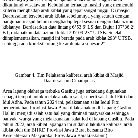
dikunjungi wisatawan. Kebutuhan terhadap masjid yang memenuhi
kriteria menghadap arah kiblat yang tepat sangat tinggi. Di masjid
Daarussalam tersebut arah kiblat sebelumnya yang searah dengan
bangunan masjid belum menghadap tepat sesuai dengan data azimut
kiblatnya. Berdasarkan data lintang 6°53,6’ LS dan Bujur 107°36,2’
BT, didapatkan data azimut kiblat 295°09’23” UTSB. Setelah
diimplementasikan, masjid ini berada pada arah kiblat 293° UTSB,
sehingga ada koreksi kurang ke arah utara sebesar 2°.
Gambar 4. Tim Pelaksana kalibrasi arah kiblat di Masjid
Daarussalaam Cihampelas
Area lapang olahraga terbuka Gasibu juga terkadang digunakan
sebagai tempat untuk melaksanakan salat, seperti salat Idul Fitri dan
Idul Adha. Pada tahun 2024 ini, pelaksanaan salat Iedul Fitri
pemerintahan Provinsi Jawa Barat dilaksanakan di Lapang Gasibu.
Hal ini menjadi salah satu hal yang diminati masyarakat sehingga
banyak warga yang melaksanakan salat Ied di lapang Gasibu. Pada
tahun 2022, arah kiblat lapangan ini sudah dilakukan kalibrasi arah
kiblat oleh tim BHRD Provinsi Jawa Barat bersama Biro
Kesejahteraan Masyarakat Prov. Jawa Barat.(ask/bnn)