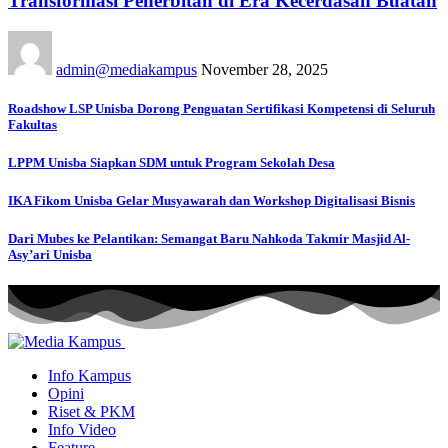
Transformasi Penerbitan di Era Kecerdasan Buatan
admin@mediakampus
November 28, 2025
Roadshow LSP Unisba Dorong Penguatan Sertifikasi Kompetensi di Seluruh
Fakultas
LPPM Unisba Siapkan SDM untuk Program Sekolah Desa
IKA Fikom Unisba Gelar Musyawarah dan Workshop Digitalisasi Bisnis
Dari Mubes ke Pelantikan: Semangat Baru Nahkoda Takmir Masjid Al-
Asy’ari Unisba
Info Kampus
Opini
Riset & PKM
Info Video
Feature