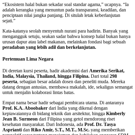
“Ekosistem halal bukan sekadar soal standar agama,” ucapnya. “Ia
adalah kerangka yang menuntun pada transparansi, keadilan, dan
penciptaan nilai jangka panjang. Di situlah letak keberlanjutan
sejati.”
Kata-katanya seolah menyentuh nurani para hadirin. Banyak yang
mengangguk setuju, seakan sadar bahwa konsep halal bukan hanya
urusan dapur atau label makanan, melainkan fondasi bagi sebuah
peradaban yang lebih adil dan berkelanjutan.
Pertemuan Lima Negara
Di deretan kursi peserta, hadir akademisi dari
Amerika Serikat,
India, Malaysia, Thailand, hingga Filipina.
Dari total
298
peserta
, sebagian besar adalah dosen dan peneliti muda. Mereka
datang dengan antusias, membawa makalah, ide, sekaligus semangat
untuk menjalin kolaborasi lintas batas.
Empat nama besar hadir sebagai pembicara utama. Di antaranya
Prof. K.A. Aboobaker
dari India yang dikenal dengan
kepiawaiannya di bidang teknik dan arsitektur, hingga
Kimberly
Jean B. Surmeon
dari Filipina yang getol mendorong riset
kesehatan masyarakat. Dari Indonesia, ada
Prof. Dr. Tasya
Asprianti
dan
Riko Amir, S.T., M.T., M.Sc.
yang memberikan