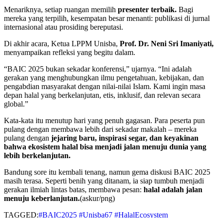
Menariknya, setiap ruangan memilih
presenter terbaik.
Bagi
mereka yang terpilih, kesempatan besar menanti: publikasi di jurnal
internasional atau prosiding bereputasi.
Di akhir acara, Ketua LPPM Unisba,
Prof. Dr. Neni Sri Imaniyati,
menyampaikan refleksi yang begitu dalam.
“BAIC 2025 bukan sekadar konferensi,” ujarnya. “Ini adalah
gerakan yang menghubungkan ilmu pengetahuan, kebijakan, dan
pengabdian masyarakat dengan nilai-nilai Islam. Kami ingin masa
depan halal yang berkelanjutan, etis, inklusif, dan relevan secara
global.”
Kata-kata itu menutup hari yang penuh gagasan. Para peserta pun
pulang dengan membawa lebih dari sekadar makalah – mereka
pulang dengan
jejaring baru, inspirasi segar, dan keyakinan
bahwa ekosistem halal bisa menjadi jalan menuju dunia yang
lebih berkelanjutan.
Bandung sore itu kembali tenang, namun gema diskusi BAIC 2025
masih terasa. Seperti benih yang ditanam, ia siap tumbuh menjadi
gerakan ilmiah lintas batas, membawa pesan:
halal adalah jalan
menuju keberlanjutan.
(askur/png)
TAGGED:
#BAIC2025 #Unisba67 #HalalEcosystem