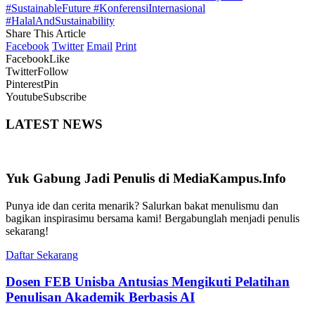
#SustainableFuture #KonferensiInternasional
#HalalAndSustainability
Share This Article
Facebook
Twitter
Email
Print
Facebook
Like
Twitter
Follow
Pinterest
Pin
Youtube
Subscribe
LATEST NEWS
Yuk Gabung Jadi Penulis di MediaKampus.Info
Punya ide dan cerita menarik? Salurkan bakat menulismu dan
bagikan inspirasimu bersama kami! Bergabunglah menjadi penulis
sekarang!
Daftar Sekarang
Dosen FEB Unisba Antusias Mengikuti Pelatihan
Penulisan Akademik Berbasis AI