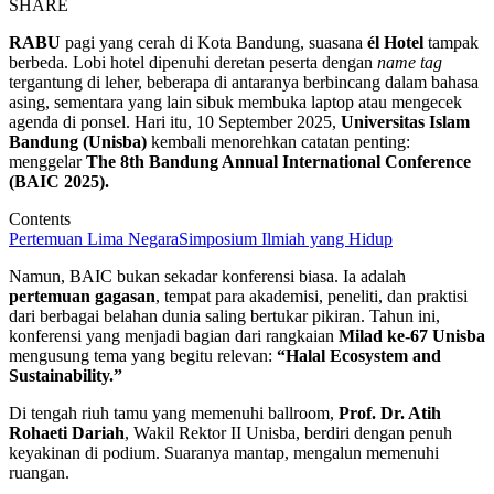
SHARE
RABU
pagi yang cerah di Kota Bandung, suasana
él Hotel
tampak
berbeda. Lobi hotel dipenuhi deretan peserta dengan
name tag
tergantung di leher, beberapa di antaranya berbincang dalam bahasa
asing, sementara yang lain sibuk membuka laptop atau mengecek
agenda di ponsel. Hari itu, 10 September 2025,
Universitas Islam
Bandung (Unisba)
kembali menorehkan catatan penting:
menggelar
The 8th Bandung Annual International Conference
(BAIC 2025).
Contents
Pertemuan Lima Negara
Simposium Ilmiah yang Hidup
Namun, BAIC bukan sekadar konferensi biasa. Ia adalah
pertemuan gagasan
, tempat para akademisi, peneliti, dan praktisi
dari berbagai belahan dunia saling bertukar pikiran. Tahun ini,
konferensi yang menjadi bagian dari rangkaian
Milad ke-67 Unisba
mengusung tema yang begitu relevan:
“Halal Ecosystem and
Sustainability.”
Di tengah riuh tamu yang memenuhi ballroom,
Prof. Dr. Atih
Rohaeti Dariah
, Wakil Rektor II Unisba, berdiri dengan penuh
keyakinan di podium. Suaranya mantap, mengalun memenuhi
ruangan.