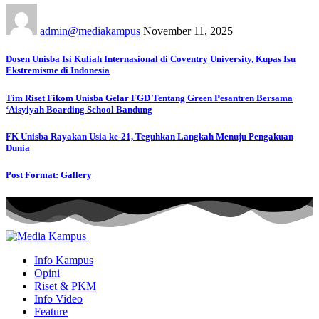
admin@mediakampus
November 11, 2025
Dosen Unisba Isi Kuliah Internasional di Coventry University, Kupas Isu
Ekstremisme di Indonesia
Tim Riset Fikom Unisba Gelar FGD Tentang Green Pesantren Bersama
‘Aisyiyah Boarding School Bandung
FK Unisba Rayakan Usia ke-21, Teguhkan Langkah Menuju Pengakuan
Dunia
Post Format: Gallery
Info Kampus
Opini
Riset & PKM
Info Video
Feature