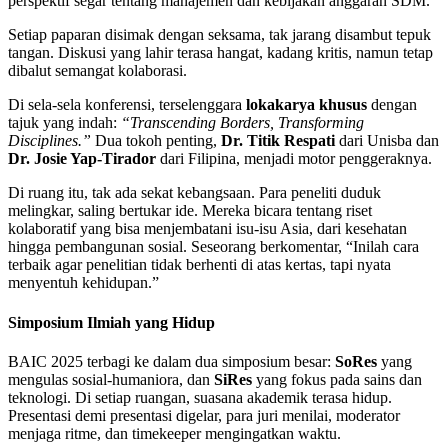
perspektif segar tentang manajemen dan kebijakan anggaran SDM.
Setiap paparan disimak dengan seksama, tak jarang disambut tepuk
tangan. Diskusi yang lahir terasa hangat, kadang kritis, namun tetap
dibalut semangat kolaborasi.
Di sela-sela konferensi, terselenggara
lokakarya khusus
dengan
tajuk yang indah:
“Transcending Borders, Transforming
Disciplines.”
Dua tokoh penting,
Dr. Titik Respati
dari Unisba dan
Dr. Josie Yap-Tirador
dari Filipina, menjadi motor penggeraknya.
Di ruang itu, tak ada sekat kebangsaan. Para peneliti duduk
melingkar, saling bertukar ide. Mereka bicara tentang riset
kolaboratif yang bisa menjembatani isu-isu Asia, dari kesehatan
hingga pembangunan sosial. Seseorang berkomentar, “Inilah cara
terbaik agar penelitian tidak berhenti di atas kertas, tapi nyata
menyentuh kehidupan.”
Simposium Ilmiah yang Hidup
BAIC 2025 terbagi ke dalam dua simposium besar:
SoRes
yang
mengulas sosial-humaniora, dan
SiRes
yang fokus pada sains dan
teknologi. Di setiap ruangan, suasana akademik terasa hidup.
Presentasi demi presentasi digelar, para juri menilai, moderator
menjaga ritme, dan timekeeper mengingatkan waktu.