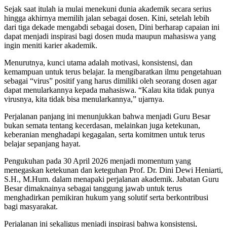
Sejak saat itulah ia mulai menekuni dunia akademik secara serius
hingga akhirnya memilih jalan sebagai dosen. Kini, setelah lebih
dari tiga dekade mengabdi sebagai dosen, Dini berharap capaian ini
dapat menjadi inspirasi bagi dosen muda maupun mahasiswa yang
ingin meniti karier akademik.
Menurutnya, kunci utama adalah motivasi, konsistensi, dan
kemampuan untuk terus belajar. Ia mengibaratkan ilmu pengetahuan
sebagai “virus” positif yang harus dimiliki oleh seorang dosen agar
dapat menularkannya kepada mahasiswa. “Kalau kita tidak punya
virusnya, kita tidak bisa menularkannya,” ujarnya.
Perjalanan panjang ini menunjukkan bahwa menjadi Guru Besar
bukan semata tentang kecerdasan, melainkan juga ketekunan,
keberanian menghadapi kegagalan, serta komitmen untuk terus
belajar sepanjang hayat.
Pengukuhan pada 30 April 2026 menjadi momentum yang
menegaskan ketekunan dan keteguhan Prof. Dr. Dini Dewi Heniarti,
S.H., M.Hum. dalam menapaki perjalanan akademik. Jabatan Guru
Besar dimaknainya sebagai tanggung jawab untuk terus
menghadirkan pemikiran hukum yang solutif serta berkontribusi
bagi masyarakat.
Perjalanan ini sekaligus menjadi inspirasi bahwa konsistensi,