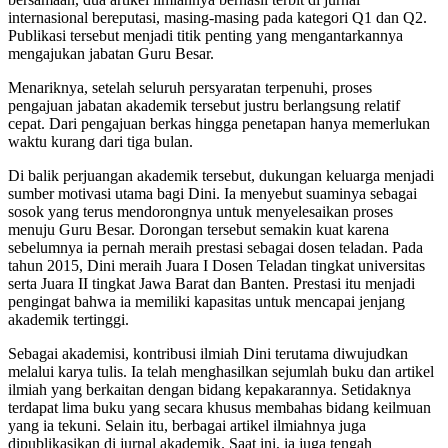
internasional bereputasi, masing-masing pada kategori Q1 dan Q2.
Publikasi tersebut menjadi titik penting yang mengantarkannya
mengajukan jabatan Guru Besar.
Menariknya, setelah seluruh persyaratan terpenuhi, proses
pengajuan jabatan akademik tersebut justru berlangsung relatif
cepat. Dari pengajuan berkas hingga penetapan hanya memerlukan
waktu kurang dari tiga bulan.
Di balik perjuangan akademik tersebut, dukungan keluarga menjadi
sumber motivasi utama bagi Dini. Ia menyebut suaminya sebagai
sosok yang terus mendorongnya untuk menyelesaikan proses
menuju Guru Besar. Dorongan tersebut semakin kuat karena
sebelumnya ia pernah meraih prestasi sebagai dosen teladan. Pada
tahun 2015, Dini meraih Juara I Dosen Teladan tingkat universitas
serta Juara II tingkat Jawa Barat dan Banten. Prestasi itu menjadi
pengingat bahwa ia memiliki kapasitas untuk mencapai jenjang
akademik tertinggi.
Sebagai akademisi, kontribusi ilmiah Dini terutama diwujudkan
melalui karya tulis. Ia telah menghasilkan sejumlah buku dan artikel
ilmiah yang berkaitan dengan bidang kepakarannya. Setidaknya
terdapat lima buku yang secara khusus membahas bidang keilmuan
yang ia tekuni. Selain itu, berbagai artikel ilmiahnya juga
dipublikasikan di jurnal akademik. Saat ini, ia juga tengah