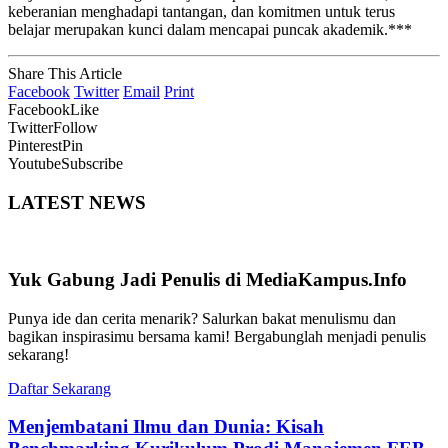
keberanian menghadapi tantangan, dan komitmen untuk terus
belajar merupakan kunci dalam mencapai puncak akademik.***
Share This Article
Facebook
Twitter
Email
Print
Facebook
Like
Twitter
Follow
Pinterest
Pin
Youtube
Subscribe
LATEST NEWS
Yuk Gabung Jadi Penulis di MediaKampus.Info
Punya ide dan cerita menarik? Salurkan bakat menulismu dan
bagikan inspirasimu bersama kami! Bergabunglah menjadi penulis
sekarang!
Daftar Sekarang
Menjembatani Ilmu dan Dunia: Kisah