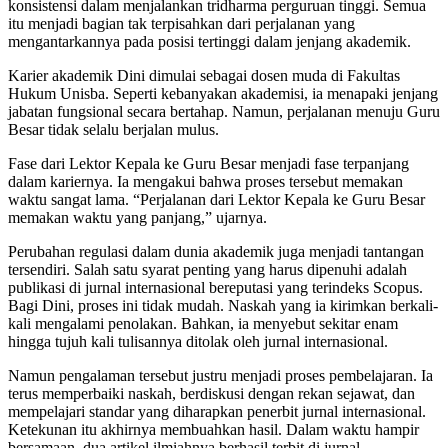
konsistensi dalam menjalankan tridharma perguruan tinggi. Semua
itu menjadi bagian tak terpisahkan dari perjalanan yang
mengantarkannya pada posisi tertinggi dalam jenjang akademik.
Karier akademik Dini dimulai sebagai dosen muda di Fakultas
Hukum Unisba. Seperti kebanyakan akademisi, ia menapaki jenjang
jabatan fungsional secara bertahap. Namun, perjalanan menuju Guru
Besar tidak selalu berjalan mulus.
Fase dari Lektor Kepala ke Guru Besar menjadi fase terpanjang
dalam kariernya. Ia mengakui bahwa proses tersebut memakan
waktu sangat lama. “Perjalanan dari Lektor Kepala ke Guru Besar
memakan waktu yang panjang,” ujarnya.
Perubahan regulasi dalam dunia akademik juga menjadi tantangan
tersendiri. Salah satu syarat penting yang harus dipenuhi adalah
publikasi di jurnal internasional bereputasi yang terindeks Scopus.
Bagi Dini, proses ini tidak mudah. Naskah yang ia kirimkan berkali-
kali mengalami penolakan. Bahkan, ia menyebut sekitar enam
hingga tujuh kali tulisannya ditolak oleh jurnal internasional.
Namun pengalaman tersebut justru menjadi proses pembelajaran. Ia
terus memperbaiki naskah, berdiskusi dengan rekan sejawat, dan
mempelajari standar yang diharapkan penerbit jurnal internasional.
Ketekunan itu akhirnya membuahkan hasil. Dalam waktu hampir
bersamaan, dua artikel ilmiahnya berhasil terbit di jurnal