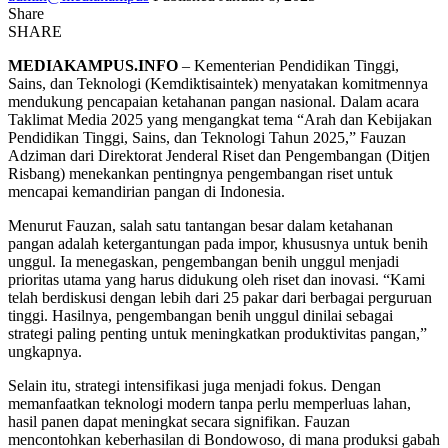
Share
SHARE
MEDIAKAMPUS.INFO
– Kementerian Pendidikan Tinggi,
Sains, dan Teknologi (Kemdiktisaintek) menyatakan komitmennya
mendukung pencapaian ketahanan pangan nasional. Dalam acara
Taklimat Media 2025 yang mengangkat tema “Arah dan Kebijakan
Pendidikan Tinggi, Sains, dan Teknologi Tahun 2025,” Fauzan
Adziman dari Direktorat Jenderal Riset dan Pengembangan (Ditjen
Risbang) menekankan pentingnya pengembangan riset untuk
mencapai kemandirian pangan di Indonesia.
Menurut Fauzan, salah satu tantangan besar dalam ketahanan
pangan adalah ketergantungan pada impor, khususnya untuk benih
unggul. Ia menegaskan, pengembangan benih unggul menjadi
prioritas utama yang harus didukung oleh riset dan inovasi. “Kami
telah berdiskusi dengan lebih dari 25 pakar dari berbagai perguruan
tinggi. Hasilnya, pengembangan benih unggul dinilai sebagai
strategi paling penting untuk meningkatkan produktivitas pangan,”
ungkapnya.
Selain itu, strategi intensifikasi juga menjadi fokus. Dengan
memanfaatkan teknologi modern tanpa perlu memperluas lahan,
hasil panen dapat meningkat secara signifikan. Fauzan
mencontohkan keberhasilan di Bondowoso, di mana produksi gabah