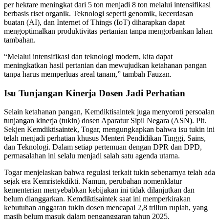
per hektare meningkat dari 5 ton menjadi 8 ton melalui intensifikasi
berbasis riset organik. Teknologi seperti genomik, kecerdasan
buatan (AI), dan Internet of Things (IoT) diharapkan dapat
mengoptimalkan produktivitas pertanian tanpa mengorbankan lahan
tambahan.
“Melalui intensifikasi dan teknologi modern, kita dapat
meningkatkan hasil pertanian dan mewujudkan ketahanan pangan
tanpa harus memperluas areal tanam,” tambah Fauzan.
Isu Tunjangan Kinerja Dosen Jadi Perhatian
Selain ketahanan pangan, Kemdiktisaintek juga menyoroti persoalan
tunjangan kinerja (tukin) dosen Aparatur Sipil Negara (ASN). Plt.
Sekjen Kemdiktisaintek, Togar, mengungkapkan bahwa isu tukin ini
telah menjadi perhatian khusus Menteri Pendidikan Tinggi, Sains,
dan Teknologi. Dalam setiap pertemuan dengan DPR dan DPD,
permasalahan ini selalu menjadi salah satu agenda utama.
Togar menjelaskan bahwa regulasi terkait tukin sebenarnya telah ada
sejak era Kemristekdikti. Namun, perubahan nomenklatur
kementerian menyebabkan kebijakan ini tidak dilanjutkan dan
belum dianggarkan. Kemdiktisaintek saat ini memperkirakan
kebutuhan anggaran tukin dosen mencapai 2,8 triliun rupiah, yang
masih belum masuk dalam penganggaran tahun 2025.