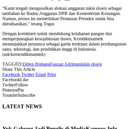
“Kami tengah mengusulkan alokasi anggaran tukin dosen sebagai
tambahan ke Badan Anggaran DPR dan Kementerian Keuangan.
Namun, proses ini memerlukan Peraturan Presiden untuk bisa
direalisasikan,” terang Togar.
Dengan komitmen untuk mendukung ketahanan pangan dan
memperjuangkan kesejahteraan dosen, Kemdiktisaintek
menunjukkan perannya sebagai garda terdepan dalam pembangunan
sains, teknologi, dan pendidikan tinggi di Indonesia.
(ask/kemendiktisaintek)
TAGGED:
Ditjen Risbang
Fauzan Adziman
tukin dosen
Share This Article
Facebook
Twitter
Email
Print
Facebook
Like
Twitter
Follow
Pinterest
Pin
Youtube
Subscribe
LATEST NEWS
Yuk Gabung Jadi Penulis di MediaKampus.Info