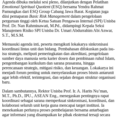
Agenda dibuka melalui sesi pleno, dilanjutkan dengan Pelatihan
Emotional Spiritual Quotient
(ESQ) bersama Yendra Rahmat
Pamungkas dari ESQ Group Cabang Jawa Barat. Kegiatan juga
diisi pemaparan
Basic Risk Management
dalam pengelolaan
perguruan tinggi oleh Ketua Satuan Pengawas Internal (SPI) Unisba
Prof. Dr. Nan Rahminawati, M.Pd., didampingi Kepala Seksi
Manajemen Risiko SPI Unisba Dr. Umari Abdurrahim Abi Anwar,
S.T., M.S.M.
Memasuki agenda inti, peserta mengikuti lokakarya sinkronisasi
koordinasi lintas unit dan bidang. Pembahasan difokuskan pada isu-
isu strategis, meliputi pemeringkatan dan akreditasi, pengelolaan
sumber daya manusia serta karier dosen dan pembinaan ruhul Islam,
pengembangan kurikulum dan sarana prasarana, hingga
perencanaan strategis, mitigasi risiko, dan keuangan. Lokakarya ini
menjadi forum penting untuk menyelaraskan proses bisnis antarunit
agar lebih efektif, terintegrasi, dan sejalan dengan struktur organisasi
baru.
Dalam sambutannya, Rektor Unisba Prof. Ir. A. Harits Nu’man,
M.T., Ph.D., IPU., ASEAN Eng., menegaskan pentingnya rapat
koordinasi sebagai sarana memperkuat sinkronisasi, koordinasi, dan
kolaborasi seluruh unit kerja guna mencapai target institusi. Ia
menekankan perlunya proses pembelajaran bersama antarbagian
agar informasi yang disampaikan ke pihak eksternal tersaji secara