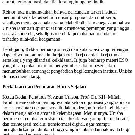
akurat, terkoordinasi, dan tidak saling tumpang tindih.
Rektor juga mengingatkan bahwa pencapaian target institusi
menuntut kerja keras seluruh unsur pimpinan dan unit kerja,
sekaligus menjaga capaian yang telah diraih. Ia menegaskan bahwa
Unisba lahir dari spirit kuat untuk mencetak pemimpin yang unggul
secara akademik, sekaligus memiliki pemahaman mendalam
terhadap nilai-nilai keagamaan.
Lebih jauh, Rektor berharap sinergi dan kolaborasi yang terbangun
dapat diwujudkan melalui kerja keras, kerja cerdas, kerja tuntas,
serta kerja yang dilandasi keikhlasan. Ia juga berharap materi ESQ
yang disampaikan mampu menyentuh sisi batin peserta dan
menumbuhkan semangat pengabdian bagi kemajuan institusi Unisba
di masa mendatang.
Perkataan dan Perbuatan Harus Sejalan
Ketua Badan Pengurus Yayasan Unisba, Prof. Dr. KH. Miftah
Faridl, menekankan pentingnya tata kelola organisasi yang rapi dan
konsisten antara ucapan serta tindakan, dengan fondasi keikhlasan
dalam menjalankan amanah kelembagaan. Menurutnya, Unisba
perlu terus membangun sistem tata kelola yang adaptif, kolaboratif,
dan terintegrasi melalui transformasi digital, agar mampu
menghadirkan pendidikan tinggi yang memberi dampak nyata bagi
mahasiswa dan masyarakat.