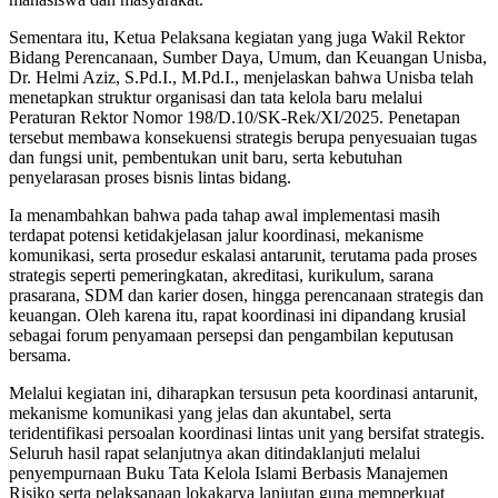
Sementara itu, Ketua Pelaksana kegiatan yang juga Wakil Rektor
Bidang Perencanaan, Sumber Daya, Umum, dan Keuangan Unisba,
Dr. Helmi Aziz, S.Pd.I., M.Pd.I., menjelaskan bahwa Unisba telah
menetapkan struktur organisasi dan tata kelola baru melalui
Peraturan Rektor Nomor 198/D.10/SK-Rek/XI/2025. Penetapan
tersebut membawa konsekuensi strategis berupa penyesuaian tugas
dan fungsi unit, pembentukan unit baru, serta kebutuhan
penyelarasan proses bisnis lintas bidang.
Ia menambahkan bahwa pada tahap awal implementasi masih
terdapat potensi ketidakjelasan jalur koordinasi, mekanisme
komunikasi, serta prosedur eskalasi antarunit, terutama pada proses
strategis seperti pemeringkatan, akreditasi, kurikulum, sarana
prasarana, SDM dan karier dosen, hingga perencanaan strategis dan
keuangan. Oleh karena itu, rapat koordinasi ini dipandang krusial
sebagai forum penyamaan persepsi dan pengambilan keputusan
bersama.
Melalui kegiatan ini, diharapkan tersusun peta koordinasi antarunit,
mekanisme komunikasi yang jelas dan akuntabel, serta
teridentifikasi persoalan koordinasi lintas unit yang bersifat strategis.
Seluruh hasil rapat selanjutnya akan ditindaklanjuti melalui
penyempurnaan Buku Tata Kelola Islami Berbasis Manajemen
Risiko serta pelaksanaan lokakarya lanjutan guna memperkuat