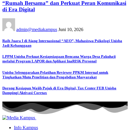
“Rumah Bersama” dan Perkuat Peran Komunikasi
di Era Digital
admin@mediakampus
Juni 10, 2026
Raih Juara I di Ajang Internasional “AEO”, Mahasiswa Psikologi Unisba
Jadi Kebanggaan
LPPM Unisba Perkuat Kesiapsiagaan Bencana Warga Desa Pakuhaji
melalui Program LAPOR dan Aplikasi InaRISK Personal
Unisba Selenggarakan Pelatihan Reviewer PPKM Internal untuk
Tingkatkan Mutu Penelitian dan Pengabdian Masyarakat
Dorong Kesiapan Wajib Pajak di Era Digital, Tax Center FEB Unisba
Dampingi Aktivasi Coretax
Info Kampus