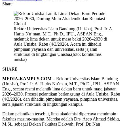
Share
Rektor Universitas Islam Bandung (Unisba), Prof. Ir. A.
Harits Nu’man, M.T., Ph.D., IPU., ASEAN Eng.,
melantik lima dekan untuk masa bakti 2026–2030 di
Aula Unisba, Rabu (4/3/2026). Acara ini dihadiri
pimpinan yayasan dan universitas, serta jajaran
struktural di lingkungan Unisba.(foto: komhumas
unisba)
SHARE
MEDIA-KAMPUS.COM
– Rektor
Universitas Islam Bandung
(Unisba),
Prof. Ir. A. Harits Nu’man
, M.T., Ph.D., IPU., ASEAN
Eng., secara resmi melantik lima dekan baru untuk masa jabatan
2026–2030. Prosesi pelantikan berlangsung di Aula Unisba, Rabu
(4/3/2026), dan dihadiri pimpinan yayasan, pimpinan universitas,
serta jajaran struktural di lingkungan kampus.
Dalam pelantikan tersebut, lima akademisi dipercaya memimpin
fakultas masing-masing. Mereka adalah
Drs. Asep Ahmad Siddiq
,
M.Si., sebagai Dekan Fakultas Dakwah;
Prof. Dr. Nan