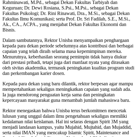
Rahminawati
, M.Pd., sebagai Dekan Fakultas Tarbiyah dan
Keguruan;
Dr. Dewi Rosiana
, S.Psi., M.Psi., sebagai Dekan
Fakultas Psikologi;
Dr. Rini Rinawati
, Dra., M.Si., sebagai Dekan
Fakultas Ilmu Komunikasi; serta
Prof. Dr. Sri Fadilah
, S.E., M.Si.,
Ak., CA., ACPA., yang menjabat Dekan Fakultas Ekonomi dan
Bisnis.
Dalam sambutannya, Rektor Unisba menyampaikan penghargaan
kepada para dekan periode sebelumnya atas kontribusi dan berbagai
capaian yang telah diraih selama masa kepemimpinan mereka.
Menurutnya, keberhasilan seorang pemimpin tidak hanya diukur
dari prestasi pribadi, tetapi juga dari manfaat nyata yang dirasakan
oleh sivitas akademika, termasuk peningkatan kualitas program studi
dan perkembangan karier dosen.
Kepada para dekan yang baru dilantik, rektor berpesan agar mampu
mempertahankan sekaligus meningkatkan capaian yang sudah ada.
Ia juga mendorong penguatan kerja sama dan peningkatan
kepercayaan masyarakat guna menambah jumlah mahasiswa baru.
Rektor menegaskan bahwa Unisba terus berkomitmen mencetak
lulusan yang unggul dalam ilmu pengetahuan sekaligus memiliki
kedalaman nilai keislaman. Hal ini selaras dengan Spirit 3M yang
menjadi landasan kampus, yaitu Mujahid, Mujtahid, dan Mujaddid,
serta nilai IMAN yang mencakup Islamic Spirit, Maintenance and