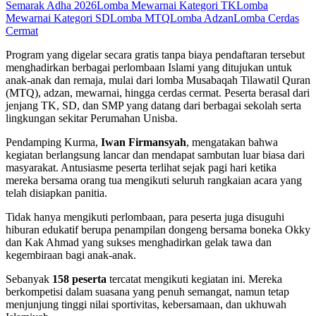
Semarak Adha 2026
Lomba Mewarnai Kategori TK
Lomba
Mewarnai Kategori SD
Lomba MTQ
Lomba Adzan
Lomba Cerdas
Cermat
Program yang digelar secara gratis tanpa biaya pendaftaran tersebut
menghadirkan berbagai perlombaan Islami yang ditujukan untuk
anak-anak dan remaja, mulai dari lomba Musabaqah Tilawatil Quran
(MTQ), adzan, mewarnai, hingga cerdas cermat. Peserta berasal dari
jenjang TK, SD, dan SMP yang datang dari berbagai sekolah serta
lingkungan sekitar Perumahan Unisba.
Pendamping Kurma,
Iwan Firmansyah
, mengatakan bahwa
kegiatan berlangsung lancar dan mendapat sambutan luar biasa dari
masyarakat. Antusiasme peserta terlihat sejak pagi hari ketika
mereka bersama orang tua mengikuti seluruh rangkaian acara yang
telah disiapkan panitia.
Tidak hanya mengikuti perlombaan, para peserta juga disuguhi
hiburan edukatif berupa penampilan dongeng bersama boneka Okky
dan Kak Ahmad yang sukses menghadirkan gelak tawa dan
kegembiraan bagi anak-anak.
Sebanyak
158 peserta
tercatat mengikuti kegiatan ini. Mereka
berkompetisi dalam suasana yang penuh semangat, namun tetap
menjunjung tinggi nilai sportivitas, kebersamaan, dan ukhuwah