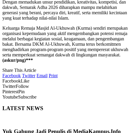
Dengan memadukan unsur pendidikan, kreativitas, kompetisi, dan
dakwah, Semarak Adha 2026 diharapkan mampu melahirkan
generasi yang berani, percaya diri, kreatif, serta memiliki kecintaan
yang kuat terhadap nilai-nilai Islam.
Keluarga Remaja Masjid Al-Ukhuwah (Kurma) sendiri merupakan
organisasi kepemudaan yang aktif mengembangkan potensi remaja
melalui berbagai kegiatan sosial, keagamaan, dan pengembangan
bakat. Bersama DKM Al-Ukhuwah, Kurma terus berkomitmen
menghadirkan program-program positif yang mempererat ukhuwah
serta memperkuat semangat dakwah di lingkungan masyarakat.
(askur/png)***
Share This Article
Facebook
Twitter
Email
Print
Facebook
Like
Twitter
Follow
Pinterest
Pin
Youtube
Subscribe
LATEST NEWS
Yuk Gabung Jadi Penulis di MediaKampus.Info