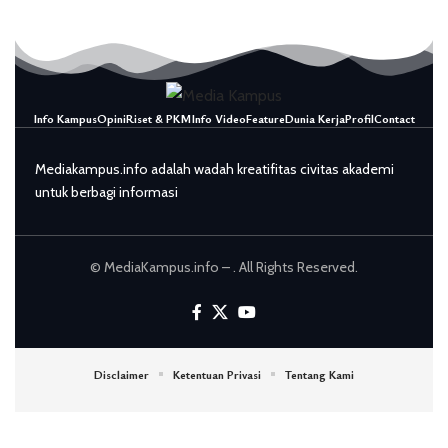
Info Kampus
Opini
Riset & PKM
Info Video
Feature
Dunia Kerja
Profil
Contact
Mediakampus.info adalah wadah kreatifitas civitas akademi
untuk berbagi informasi
© MediaKampus.info – . All Rights Reserved.
Disclaimer
Ketentuan Privasi
Tentang Kami