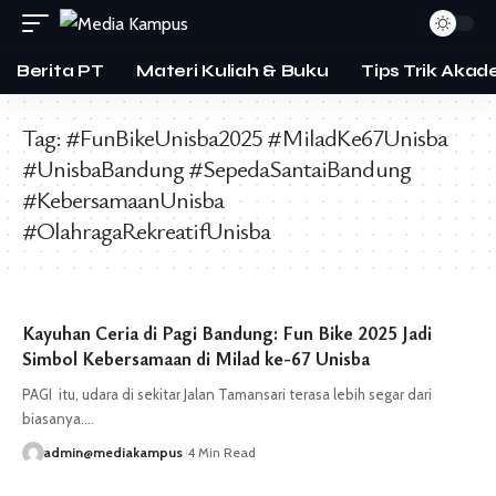
Berita PT
Materi Kuliah & Buku
Tips Trik Akad
Tag:
#FunBikeUnisba2025 #MiladKe67Unisba
#UnisbaBandung #SepedaSantaiBandung
#KebersamaanUnisba
#OlahragaRekreatifUnisba
Kayuhan Ceria di Pagi Bandung: Fun Bike 2025 Jadi
Simbol Kebersamaan di Milad ke-67 Unisba
PAGI itu, udara di sekitar Jalan Tamansari terasa lebih segar dari
biasanya.…
admin@mediakampus
4 Min Read