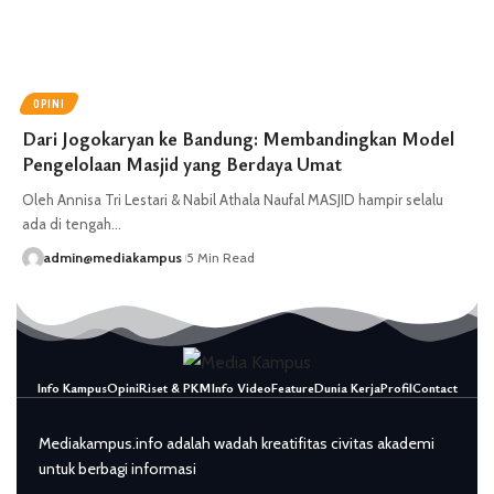
OPINI
Dari Jogokaryan ke Bandung: Membandingkan Model
Pengelolaan Masjid yang Berdaya Umat
Oleh Annisa Tri Lestari & Nabil Athala Naufal MASJID hampir selalu
ada di tengah…
admin@mediakampus
5 Min Read
Info Kampus
Opini
Riset & PKM
Info Video
Feature
Dunia Kerja
Profil
Contact
Mediakampus.info adalah wadah kreatifitas civitas akademi
untuk berbagi informasi