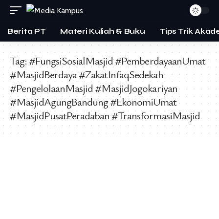
Berita PT
Materi Kuliah & Buku
Tips Trik Akad
Tag:
#FungsiSosialMasjid #PemberdayaanUmat
#MasjidBerdaya #ZakatInfaqSedekah
#PengelolaanMasjid #MasjidJogokariyan
#MasjidAgungBandung #EkonomiUmat
#MasjidPusatPeradaban #TransformasiMasjid