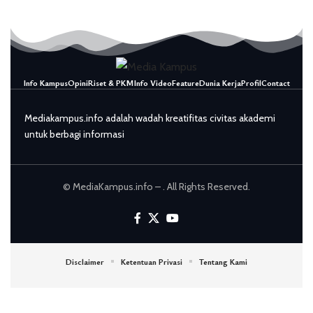
Info Kampus
Opini
Riset & PKM
Info Video
Feature
Dunia Kerja
Profil
Contact
Mediakampus.info adalah wadah kreatifitas civitas akademi
untuk berbagi informasi
© MediaKampus.info – . All Rights Reserved.
Disclaimer
Ketentuan Privasi
Tentang Kami