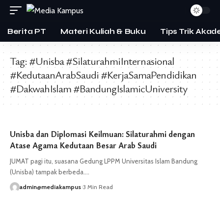
Berita PT
Materi Kuliah & Buku
Tips Trik Akad
Tag:
#Unisba #SilaturahmiInternasional
#KedutaanArabSaudi #KerjaSamaPendidikan
#DakwahIslam #BandungIslamicUniversity
Unisba dan Diplomasi Keilmuan: Silaturahmi dengan
Atase Agama Kedutaan Besar Arab Saudi
JUMAT pagi itu, suasana Gedung LPPM Universitas Islam Bandung
(Unisba) tampak berbeda.…
admin@mediakampus
3 Min Read