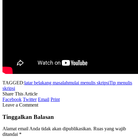
TAGGED:
latar belakang masalah
mulai menulis skripsi
Tip menulis
skripsi
Share This Article
Facebook
Twitter
Email
Print
Leave a Comment
Tinggalkan Balasan
Alamat email Anda tidak akan dipublikasikan.
Ruas yang wajib
ditandai
*