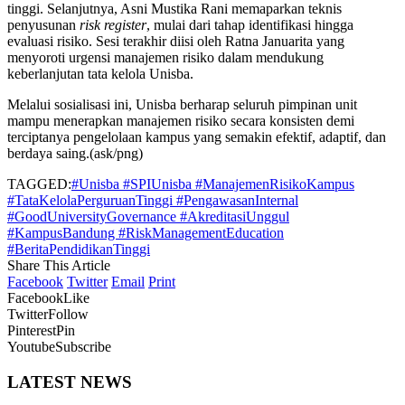
tinggi. Selanjutnya,
Asni Mustika Rani
memaparkan teknis
penyusunan
risk register
, mulai dari tahap identifikasi hingga
evaluasi risiko. Sesi terakhir diisi oleh
Ratna Januarita
yang
menyoroti urgensi manajemen risiko dalam mendukung
keberlanjutan tata kelola Unisba.
Melalui sosialisasi ini, Unisba berharap seluruh pimpinan unit
mampu menerapkan manajemen risiko secara konsisten demi
terciptanya pengelolaan kampus yang semakin efektif, adaptif, dan
berdaya saing.(ask/png)
TAGGED:
#Unisba #SPIUnisba #ManajemenRisikoKampus
#TataKelolaPerguruanTinggi #PengawasanInternal
#GoodUniversityGovernance #AkreditasiUnggul
#KampusBandung #RiskManagementEducation
#BeritaPendidikanTinggi
Share This Article
Facebook
Twitter
Email
Print
Facebook
Like
Twitter
Follow
Pinterest
Pin
Youtube
Subscribe
LATEST NEWS