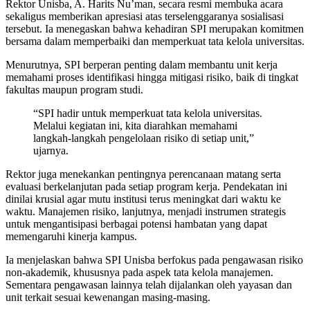
Rektor Unisba,
A. Harits Nu’man
, secara resmi membuka acara
sekaligus memberikan apresiasi atas terselenggaranya sosialisasi
tersebut. Ia menegaskan bahwa kehadiran SPI merupakan komitmen
bersama dalam memperbaiki dan memperkuat tata kelola universitas.
Menurutnya, SPI berperan penting dalam membantu unit kerja
memahami proses identifikasi hingga mitigasi risiko, baik di tingkat
fakultas maupun program studi.
“SPI hadir untuk memperkuat tata kelola universitas.
Melalui kegiatan ini, kita diarahkan memahami
langkah-langkah pengelolaan risiko di setiap unit,”
ujarnya.
Rektor juga menekankan pentingnya perencanaan matang serta
evaluasi berkelanjutan pada setiap program kerja. Pendekatan ini
dinilai krusial agar mutu institusi terus meningkat dari waktu ke
waktu. Manajemen risiko, lanjutnya, menjadi instrumen strategis
untuk mengantisipasi berbagai potensi hambatan yang dapat
memengaruhi kinerja kampus.
Ia menjelaskan bahwa SPI Unisba berfokus pada pengawasan risiko
non-akademik, khususnya pada aspek tata kelola manajemen.
Sementara pengawasan lainnya telah dijalankan oleh yayasan dan
unit terkait sesuai kewenangan masing-masing.