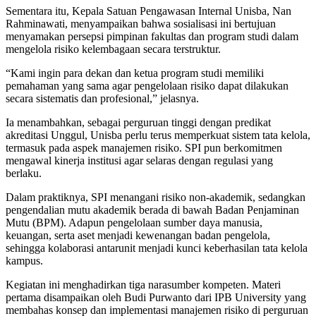
Sementara itu, Kepala Satuan Pengawasan Internal Unisba,
Nan
Rahminawati
, menyampaikan bahwa sosialisasi ini bertujuan
menyamakan persepsi pimpinan fakultas dan program studi dalam
mengelola risiko kelembagaan secara terstruktur.
“Kami ingin para dekan dan ketua program studi memiliki
pemahaman yang sama agar pengelolaan risiko dapat dilakukan
secara sistematis dan profesional,” jelasnya.
Ia menambahkan, sebagai perguruan tinggi dengan predikat
akreditasi Unggul, Unisba perlu terus memperkuat sistem tata kelola,
termasuk pada aspek manajemen risiko. SPI pun berkomitmen
mengawal kinerja institusi agar selaras dengan regulasi yang
berlaku.
Dalam praktiknya, SPI menangani risiko non-akademik, sedangkan
pengendalian mutu akademik berada di bawah Badan Penjaminan
Mutu (BPM). Adapun pengelolaan sumber daya manusia,
keuangan, serta aset menjadi kewenangan badan pengelola,
sehingga kolaborasi antarunit menjadi kunci keberhasilan tata kelola
kampus.
Kegiatan ini menghadirkan tiga narasumber kompeten. Materi
pertama disampaikan oleh
Budi Purwanto
dari IPB University yang
membahas konsep dan implementasi manajemen risiko di perguruan