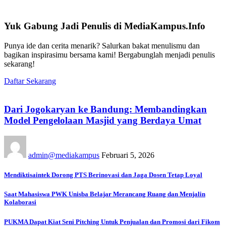
Yuk Gabung Jadi Penulis di MediaKampus.Info
Punya ide dan cerita menarik? Salurkan bakat menulismu dan
bagikan inspirasimu bersama kami! Bergabunglah menjadi penulis
sekarang!
Daftar Sekarang
Dari Jogokaryan ke Bandung: Membandingkan
Model Pengelolaan Masjid yang Berdaya Umat
admin@mediakampus
Februari 5, 2026
Mendiktisaintek Dorong PTS Berinovasi dan Jaga Dosen Tetap Loyal
Saat Mahasiswa PWK Unisba Belajar Merancang Ruang dan Menjalin
Kolaborasi
PUKMA Dapat Kiat Seni Pitching Untuk Penjualan dan Promosi dari Fikom