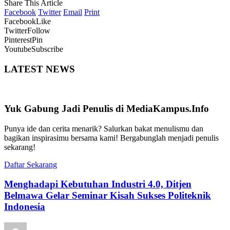
Share This Article
Facebook
Twitter
Email
Print
Facebook
Like
Twitter
Follow
Pinterest
Pin
Youtube
Subscribe
LATEST NEWS
Yuk Gabung Jadi Penulis di MediaKampus.Info
Punya ide dan cerita menarik? Salurkan bakat menulismu dan
bagikan inspirasimu bersama kami! Bergabunglah menjadi penulis
sekarang!
Daftar Sekarang
Menghadapi Kebutuhan Industri 4.0, Ditjen
Belmawa Gelar Seminar Kisah Sukses Politeknik
Indonesia