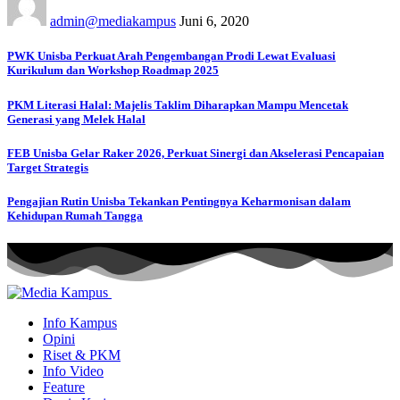
admin@mediakampus
Juni 6, 2020
PWK Unisba Perkuat Arah Pengembangan Prodi Lewat Evaluasi
Kurikulum dan Workshop Roadmap 2025
PKM Literasi Halal: Majelis Taklim Diharapkan Mampu Mencetak
Generasi yang Melek Halal
FEB Unisba Gelar Raker 2026, Perkuat Sinergi dan Akselerasi Pencapaian
Target Strategis
Pengajian Rutin Unisba Tekankan Pentingnya Keharmonisan dalam
Kehidupan Rumah Tangga
Info Kampus
Opini
Riset & PKM
Info Video
Feature