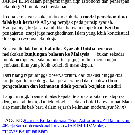
JAKIM-ILIM dalam pengembangan fiqh astronomi dan penerapan
teknologi AI untuk riset keislaman.
Kedua lembaga sepakat untuk melahirkan
model pemetaan data
falakiyah berbasis AI
yang berpijak pada prinsip syariah.
Harapannya, kerja sama ini tidak hanya memperkuat riset dan
pengajaran, tetapi juga menghadirkan Islam yang lebih kontekstual
di tengah revolusi teknologi.
Sebagai tindak lanjut,
Fakultas Syariah Unisba
berencana
melakukan
kunjungan balasan ke Malaysia
— bukan sekadar
untuk mempererat silaturahmi, tetapi juga untuk membangun
jembatan ilmu yang lebih kokoh di masa depan.
Dari ruang rapat hingga observatorium, dari diskusi hingga doa,
kunjungan ini meninggalkan pesan yang dalam: bahwa
ilmu
pengetahuan dan keimanan tidak pernah berjalan sendiri.
Langit mungkin sama di atas kepala, tetapi cara kita menatapnya —
dengan akal, iman, dan teknologi — adalah bukti bahwa umat Islam
siap menulis bab baru dalam sejarah keilmuan modern.
(sani/bnn)
TAGGED:
#UnisbaBerkolaborasi #FiqhAstronomi #AIDalamIslam
#KerjaSamaInternasionalUnisba #JAKIMILIMMalaysia
#InovasiKeilmuanIslam