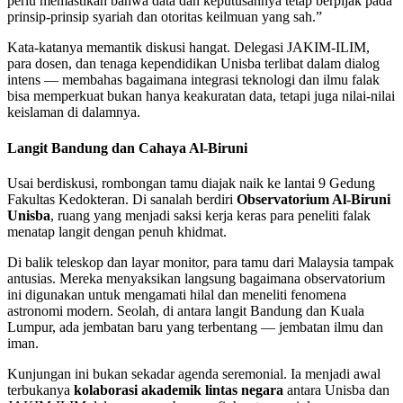
perlu memastikan bahwa data dan keputusannya tetap berpijak pada
prinsip-prinsip syariah dan otoritas keilmuan yang sah.”
Kata-katanya memantik diskusi hangat. Delegasi JAKIM-ILIM,
para dosen, dan tenaga kependidikan Unisba terlibat dalam dialog
intens — membahas bagaimana integrasi teknologi dan ilmu falak
bisa memperkuat bukan hanya keakuratan data, tetapi juga nilai-nilai
keislaman di dalamnya.
Langit Bandung dan Cahaya Al-Biruni
Usai berdiskusi, rombongan tamu diajak naik ke lantai 9 Gedung
Fakultas Kedokteran. Di sanalah berdiri
Observatorium Al-Biruni
Unisba
, ruang yang menjadi saksi kerja keras para peneliti falak
menatap langit dengan penuh khidmat.
Di balik teleskop dan layar monitor, para tamu dari Malaysia tampak
antusias. Mereka menyaksikan langsung bagaimana observatorium
ini digunakan untuk mengamati hilal dan meneliti fenomena
astronomi modern. Seolah, di antara langit Bandung dan Kuala
Lumpur, ada jembatan baru yang terbentang — jembatan ilmu dan
iman.
Kunjungan ini bukan sekadar agenda seremonial. Ia menjadi awal
terbukanya
kolaborasi akademik lintas negara
antara Unisba dan