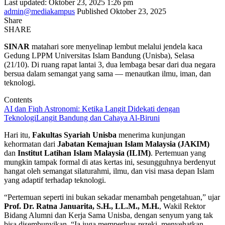
Last updated: Oktober 23, 2025 1:26 pm
admin@mediakampus
Published Oktober 23, 2025
Share
SHARE
SINAR
matahari sore menyelinap lembut melalui jendela kaca
Gedung LPPM Universitas Islam Bandung (Unisba), Selasa
(21/10). Di ruang rapat lantai 3, dua lembaga besar dari dua negara
bersua dalam semangat yang sama — menautkan ilmu, iman, dan
teknologi.
Contents
AI dan Fiqh Astronomi: Ketika Langit Didekati dengan
Teknologi
Langit Bandung dan Cahaya Al-Biruni
Hari itu,
Fakultas Syariah Unisba
menerima kunjungan
kehormatan dari
Jabatan Kemajuan Islam Malaysia (JAKIM)
dan
Institut Latihan Islam Malaysia (ILIM)
. Pertemuan yang
mungkin tampak formal di atas kertas ini, sesungguhnya berdenyut
hangat oleh semangat silaturahmi, ilmu, dan visi masa depan Islam
yang adaptif terhadap teknologi.
“Pertemuan seperti ini bukan sekadar menambah pengetahuan,” ujar
Prof. Dr. Ratna Januarita, S.H., LL.M., M.H.
, Wakil Rektor
Bidang Alumni dan Kerja Sama Unisba, dengan senyum yang tak
bisa disembunyikan. “Ia juga memperluas rezeki, menyehatkan