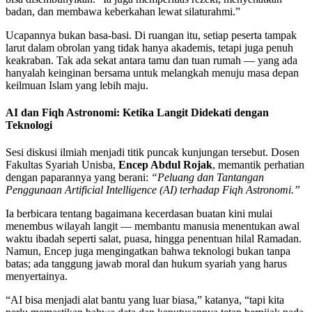
badan, dan membawa keberkahan lewat silaturahmi.”
Ucapannya bukan basa-basi. Di ruangan itu, setiap peserta tampak
larut dalam obrolan yang tidak hanya akademis, tetapi juga penuh
keakraban. Tak ada sekat antara tamu dan tuan rumah — yang ada
hanyalah keinginan bersama untuk melangkah menuju masa depan
keilmuan Islam yang lebih maju.
AI dan Fiqh Astronomi: Ketika Langit Didekati dengan
Teknologi
Sesi diskusi ilmiah menjadi titik puncak kunjungan tersebut. Dosen
Fakultas Syariah Unisba,
Encep Abdul Rojak
, memantik perhatian
dengan paparannya yang berani:
“Peluang dan Tantangan
Penggunaan Artificial Intelligence (AI) terhadap Fiqh Astronomi.”
Ia berbicara tentang bagaimana kecerdasan buatan kini mulai
menembus wilayah langit — membantu manusia menentukan awal
waktu ibadah seperti salat, puasa, hingga penentuan hilal Ramadan.
Namun, Encep juga mengingatkan bahwa teknologi bukan tanpa
batas; ada tanggung jawab moral dan hukum syariah yang harus
menyertainya.
“AI bisa menjadi alat bantu yang luar biasa,” katanya, “tapi kita