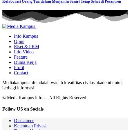
Kolaborasi Orang Tua dalam Menjamin Santri Tetap Sehat di Pesantren
Info Kampus
Opini
Riset & PKM
Info Video
Feature
Dunia Kerja
Profil
Contact
Mediakampus.info adalah wadah kreatifitas civitas akademi untuk
berbagi informasi
© MediaKampus.info – . All Rights Reserved.
Follow US on Socials
Disclaimer
Ketentuan Privasi