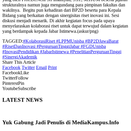
strukturalnya namun juga mengundang para pimpinan fakultas dan
wakilnya. Begitu pun kehadiran dari BP2D beserta para Kepala
Bidang yang berkaitan dengan sinergisitas riset inovasi ini. Sesi
diskusi menjadi menarik. Di akhir kegiatan focus pada upaya
menyelaraskan kolaborasi riset untuk dapat terwujud dalam kegiatan
yang berdampak kepada Jabar Istimewa.(askur/png)
TAGGED:
#KolaborasiRiset #LPPMUnisba #BP2DJawaBarat
#RisetDanInovasi #PerguruanTinggiJabar #FGDUnisba
#InovasiPendidikan #JabarIstimewa #PenelitianPerguruanTinggi
#SinergiAkademik
Share This Article
Facebook
Twitter
Email
Print
Facebook
Like
Twitter
Follow
Pinterest
Pin
Youtube
Subscribe
LATEST NEWS
Yuk Gabung Jadi Penulis di MediaKampus.Info