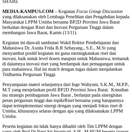
SHARE
MEDIA-KAMPUS.COM
– Kegiatan
Focus Group Discussion
yang dilaksanakan oleh Lembaga Penelitian dan Pengabdian kepada
Masyarakat LPPM Unisba bersama BP2D Provinsi Jawa Barat
berkaitan dengan Riset dan Inovasi Perguruan Tinggi dalam
membangun Jawa Barat, Kamis (13/11).
Kegiatan ini diawali sambutan Wakil Rektor Pembelajaran dan
Mahasiswa Dr. Asnita Frida B.R Sebayang., S.E., M.Si yang
menyambut positif kegiatan ini guna meningkatakan riset dan
inovasi, baik untuk level dosen maupun untuk Mahasiswa, termasuk
di dalamnya inovasi riset yang berdampak dan pemagangan untuk
para mahasiswa. Hal ini
match
dengan tugas dalam menjalankan
Tridharma Perguruan Tinggi.
Penyampaian materi selanjutnya dari Inge Wahyuni, S.K.M., M.P.P.,
M.T yang menjelaskan profil BP2D Provinsi Jawa Barat. Kmudian
isu strategis pembagunan Jawa Barat , berlanjut pada sinergisitas
peran perguruan tinggi dan topikrRiset bersama yang harapannya
dapat terimplementasi sinergi dengan yang menjadi fokus riset di
Unisba, khususnya selaras dengan apa yang dilaksanakan LPPM
Unisba.
Peserta kegiatan ini tidak hanya dihadiri oleh Tim LPPM dengan
yang oleh Prof.Dr.Neni Sri Imaniyati, S.H., M.HUM beserta jajaran