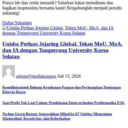
Punya ide dan cerita menarik? Salurkan bakat menulismu dan
bagikan inspirasimu bersama kami! Bergabunglah menjadi penulis
sekarang!
Daftar Sekarang
Unisba Perluas Jejaring Global, Teken MoU, MoA,
dan IA dengan Tongmyong University Korea
Selatan
admin@mediakampus
Juli 15, 2026
Kemdiktisaintek Dukung Ketahanan Pangan dan Perjuangkan Tunjangan
Kinerja Dosen
Saat Profit Tak Lagi Cukup: Pendekatan Islam terhadap Problematika ESG
Techno Green Bazaar Semarakkan Milad ke-67 Unisba: Momentum
Silaturahmi, Kreativitas, dan Keberkahan