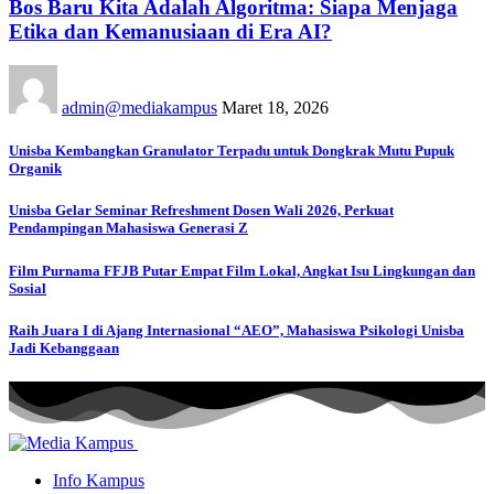
Bos Baru Kita Adalah Algoritma: Siapa Menjaga
Etika dan Kemanusiaan di Era AI?
admin@mediakampus
Maret 18, 2026
Unisba Kembangkan Granulator Terpadu untuk Dongkrak Mutu Pupuk
Organik
Unisba Gelar Seminar Refreshment Dosen Wali 2026, Perkuat
Pendampingan Mahasiswa Generasi Z
Film Purnama FFJB Putar Empat Film Lokal, Angkat Isu Lingkungan dan
Sosial
Raih Juara I di Ajang Internasional “AEO”, Mahasiswa Psikologi Unisba
Jadi Kebanggaan
Info Kampus