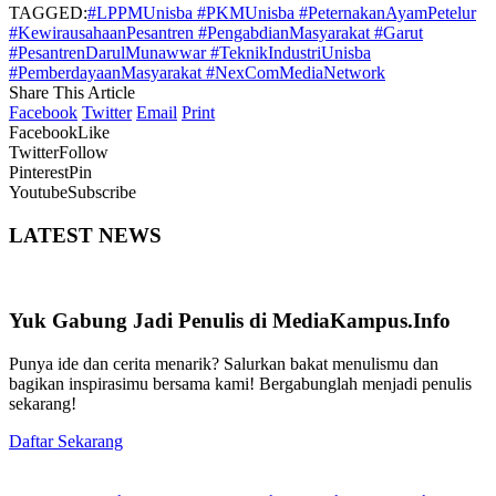
TAGGED:
#LPPMUnisba #PKMUnisba #PeternakanAyamPetelur
#KewirausahaanPesantren #PengabdianMasyarakat #Garut
#PesantrenDarulMunawwar #TeknikIndustriUnisba
#PemberdayaanMasyarakat #NexComMediaNetwork
Share This Article
Facebook
Twitter
Email
Print
Facebook
Like
Twitter
Follow
Pinterest
Pin
Youtube
Subscribe
LATEST NEWS
Yuk Gabung Jadi Penulis di MediaKampus.Info
Punya ide dan cerita menarik? Salurkan bakat menulismu dan
bagikan inspirasimu bersama kami! Bergabunglah menjadi penulis
sekarang!
Daftar Sekarang