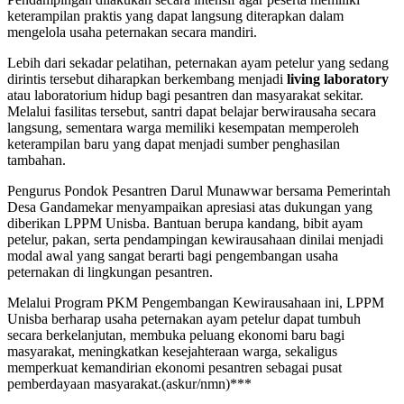
keterampilan praktis yang dapat langsung diterapkan dalam
mengelola usaha peternakan secara mandiri.
Lebih dari sekadar pelatihan, peternakan ayam petelur yang sedang
dirintis tersebut diharapkan berkembang menjadi
living laboratory
atau laboratorium hidup bagi pesantren dan masyarakat sekitar.
Melalui fasilitas tersebut, santri dapat belajar berwirausaha secara
langsung, sementara warga memiliki kesempatan memperoleh
keterampilan baru yang dapat menjadi sumber penghasilan
tambahan.
Pengurus Pondok Pesantren Darul Munawwar bersama Pemerintah
Desa Gandamekar menyampaikan apresiasi atas dukungan yang
diberikan LPPM Unisba. Bantuan berupa kandang, bibit ayam
petelur, pakan, serta pendampingan kewirausahaan dinilai menjadi
modal awal yang sangat berarti bagi pengembangan usaha
peternakan di lingkungan pesantren.
Melalui Program PKM Pengembangan Kewirausahaan ini, LPPM
Unisba berharap usaha peternakan ayam petelur dapat tumbuh
secara berkelanjutan, membuka peluang ekonomi baru bagi
masyarakat, meningkatkan kesejahteraan warga, sekaligus
memperkuat kemandirian ekonomi pesantren sebagai pusat
pemberdayaan masyarakat.(askur/nmn)***