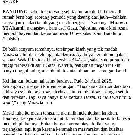
SHARE
BANDUNG
, sebuah kota yang sejuk dan ramah, kini menjadi
rumah baru bagi seorang pemuda yang datang dari jauh—bahkan
sangat jauh—dari tanah yang masih bergolak. Namanya
Muawia
YI Alzamli
, mahasiswa baru asal Gaza, Palestina, yang kini resmi
menjadi bagian dari keluarga besar Universitas Islam Bandung
(Unisba).
Di balik senyum ramahnya, tersimpan kisah yang tak mudah.
Muawia lahir dari keluarga akademisi. Ayahnya pernah menjabat
sebagai Wakil Rektor di Universitas Al-Aqsa, salah satu perguruan
tinggi terbesar di Jalur Gaza. Namun, bangunan megah itu kini
hanya tinggal puing setelah luluh lantak dihantam serangan Israel.
Kehilangan bukan hal asing baginya. Pada 24 April 2025,
keluarganya menjadi korban serangan. “Tiga anak dari saudara laki-
laki saya syahid, ayah saya terluka. Itu membuat saya sangat sedih
dan tertekan. Tapi saya hanya bisa berkata
Hasbunallahu wa ni‘mal
wakil
,” ucap Muawia lirih.
Meski luka itu masih terasa, ia memilih melanjutkan langkah.
Baginya, belajar adalah cara untuk bertahan dan bangkit. Indonesia
menjadi pilihannya, bukan hanya karena biaya kuliah yang
terjangkau, tapi juga karena keramahan masyarakat dan kualitas
pendidikan Islam yang ia yakini bisa membawanya menuju masa