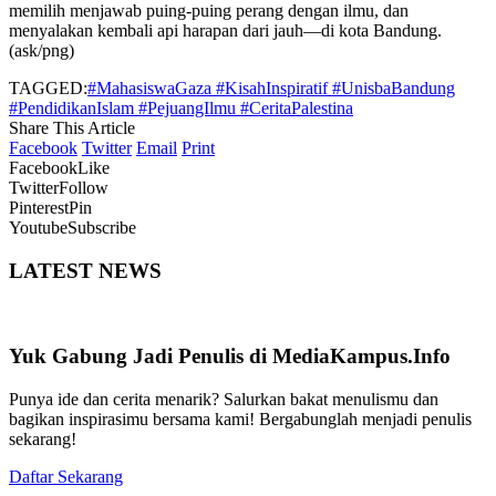
memilih menjawab puing-puing perang dengan ilmu, dan
menyalakan kembali api harapan dari jauh—di kota Bandung.
(ask/png)
TAGGED:
#MahasiswaGaza #KisahInspiratif #UnisbaBandung
#PendidikanIslam #PejuangIlmu #CeritaPalestina
Share This Article
Facebook
Twitter
Email
Print
Facebook
Like
Twitter
Follow
Pinterest
Pin
Youtube
Subscribe
LATEST NEWS
Yuk Gabung Jadi Penulis di MediaKampus.Info
Punya ide dan cerita menarik? Salurkan bakat menulismu dan
bagikan inspirasimu bersama kami! Bergabunglah menjadi penulis
sekarang!
Daftar Sekarang