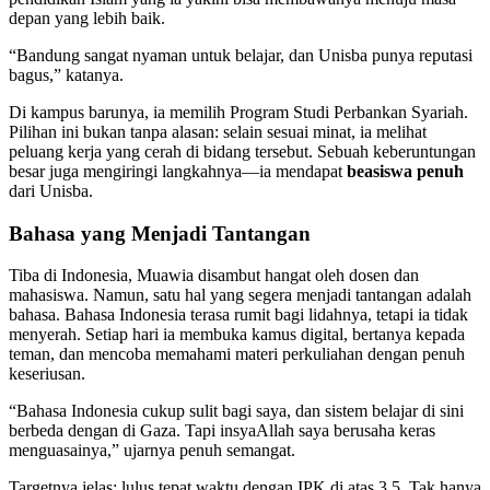
depan yang lebih baik.
“Bandung sangat nyaman untuk belajar, dan Unisba punya reputasi
bagus,” katanya.
Di kampus barunya, ia memilih Program Studi Perbankan Syariah.
Pilihan ini bukan tanpa alasan: selain sesuai minat, ia melihat
peluang kerja yang cerah di bidang tersebut. Sebuah keberuntungan
besar juga mengiringi langkahnya—ia mendapat
beasiswa penuh
dari Unisba.
Bahasa yang Menjadi Tantangan
Tiba di Indonesia, Muawia disambut hangat oleh dosen dan
mahasiswa. Namun, satu hal yang segera menjadi tantangan adalah
bahasa. Bahasa Indonesia terasa rumit bagi lidahnya, tetapi ia tidak
menyerah. Setiap hari ia membuka kamus digital, bertanya kepada
teman, dan mencoba memahami materi perkuliahan dengan penuh
keseriusan.
“Bahasa Indonesia cukup sulit bagi saya, dan sistem belajar di sini
berbeda dengan di Gaza. Tapi insyaAllah saya berusaha keras
menguasainya,” ujarnya penuh semangat.
Targetnya jelas: lulus tepat waktu dengan IPK di atas 3,5. Tak hanya