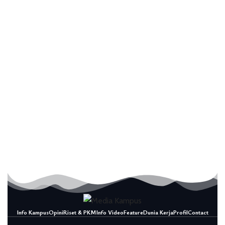
Info Kampus
Opini
Riset & PKM
Info Video
Feature
Dunia Kerja
Profil
Contact