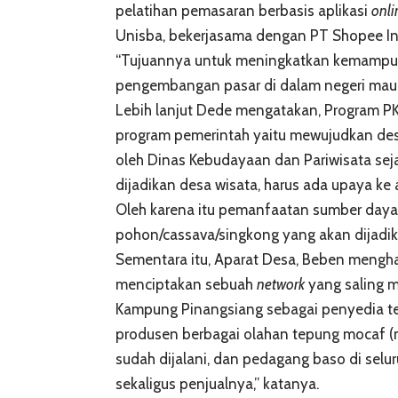
pelatihan pemasaran berbasis aplikasi
onli
Unisba, bekerjasama dengan PT Shopee In
“Tujuannya untuk meningkatkan kemamp
pengembangan pasar di dalam negeri maupu
Lebih lanjut Dede mengatakan, Program P
program pemerintah yaitu mewujudkan des
oleh Dinas Kebudayaan dan Pariwisata seja
dijadikan desa wisata, harus ada upaya ke
Oleh karena itu pemanfaatan sumber daya l
pohon/cassava/singkong yang akan dijadika
Sementara itu, Aparat Desa, Beben mengha
menciptakan sebuah
network
yang saling m
Kampung Pinangsiang sebagai penyedia t
produsen berbagai olahan tepung mocaf (m
sudah dijalani, dan pedagang baso di sel
sekaligus penjualnya,” katanya.