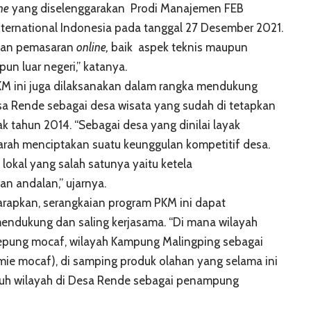
ne
yang diselenggarakan Prodi Manajemen FEB
ternational Indonesia pada tanggal 27 Desember 2021.
uan pemasaran
online,
baik aspek teknis maupun
n luar negeri,” katanya.
KM ini juga dilaksanakan dalam rangka mendukung
a Rende sebagai desa wisata yang sudah di tetapkan
k tahun 2014. “Sebagai desa yang dinilai layak
 arah menciptakan suatu keunggulan kompetitif desa.
okal yang salah satunya yaitu ketela
n andalan,” ujarnya.
rapkan, serangkaian program PKM ini dapat
endukung dan saling kerjasama. “Di mana wilayah
epung mocaf, wilayah Kampung Malingping sebagai
ie mocaf), di samping produk olahan yang selama ini
uruh wilayah di Desa Rende sebagai penampung