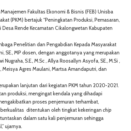
i Manajemen Fakultas Ekonomi & Bisnis (FEB) Unisba
at (PKM) bertajuk “Peningkatan Produksi, Pemasaran,
” di Desa Rende Kecamatan Cikalongwetan Kabupaten
embaga Penelitian dan Pengabdian Kepada Masyarakat
tini, SE., MP dosen, dengan anggotanya yang merupakan
Nugraha, S.E., M.Sc , Allya Roosallyn Asyofa, SE., M.Si ,
ara, Meisya Agres Maulani, Martsa Amandaputri, dan
erupakan lanjutan dari kegiatan PKM tahun 2020-2021.
tan produksi, mengingat kendala yang dihadapi
mengakibatkan proses penjemuran terhambat,
erkualitas ditentukan oleh tingkat kekeringan
chip
ituntaskan dalam satu kali penjemuran sehingga
” ujarnya.