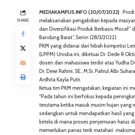
MEDIAKAMPUS.INFO (20/07/2022)
: Prod
melaksanakan pengabdian kepada masyarak
SHARE
dan Diversifikasi Produk Berbasis Mocaf
Bandung Barat”, Senin (28/3/2022).
PKM yang didanai dari hibah kompetisi L
(LPPM) Unisba ini, diketuai Dr. Dede R Ok
dosen dan mahasiswa terdiri atas Yudha Dwi 
Dr. Dewi Rahmi, SE., M.Si, Pahrul Albi Suh
Ardhita Kayla Putri.
Ketua tim PKM mengatakan, kegiatan ini m
“Pada tahun ini berfokus kepada peningka
terutama ketika masuk musim hujan yang 
sedangkan untuk mendapatkan hasil yang b
ketela di mana proses penjemuran harus d
memerlukan panas terik matahari maksimal,