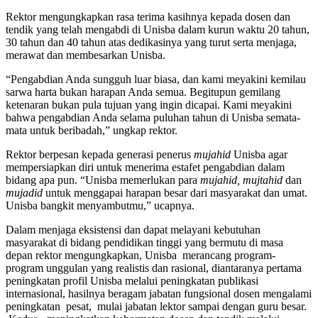
Rektor mengungkapkan rasa terima kasihnya kepada dosen dan
tendik yang telah mengabdi di Unisba dalam kurun waktu 20 tahun,
30 tahun dan 40 tahun atas dedikasinya yang turut serta menjaga,
merawat dan membesarkan Unisba.
“Pengabdian Anda sungguh luar biasa, dan kami meyakini kemilau
sarwa harta bukan harapan Anda semua. Begitupun gemilang
ketenaran bukan pula tujuan yang ingin dicapai. Kami meyakini
bahwa pengabdian Anda selama puluhan tahun di Unisba semata-
mata untuk beribadah,” ungkap rektor.
Rektor berpesan kepada generasi penerus
mujahid
Unisba agar
mempersiapkan diri untuk menerima estafet pengabdian dalam
bidang apa pun. “Unisba memerlukan para
mujahid, mujtahid
dan
mujadid
untuk menggapai harapan besar dari masyarakat dan umat.
Unisba bangkit menyambutmu,” ucapnya.
Dalam menjaga eksistensi dan dapat melayani kebutuhan
masyarakat di bidang pendidikan tinggi yang bermutu di masa
depan rektor mengungkapkan, Unisba merancang program-
program unggulan yang realistis dan rasional, diantaranya pertama
peningkatan profil Unisba melalui peningkatan publikasi
internasional, hasilnya beragam jabatan fungsional dosen mengalami
peningkatan pesat, mulai jabatan lektor sampai dengan guru besar.