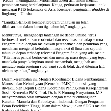
Kedua, meningkatkan kehormatan dosen dan tendik melalui
pembinaan yang berkelanjutan. Ketiga, perluasan kerjasama untuk
mencapai PTIS terkemuka di Asia. Keempat, penguatan
ruhuddin
di
lingkungan Unisba.
“Langkah-langkah keempat program unggulan ini telah
dilaksanakan dalam kurun tiga tahun ini,” ungkapnya.
Menurutnya, menghadapi tantangan ke depan Unisba terus
berinovasi melakukan reorientasi dan reevaluasi terhadap semua
Program Studi dengan melakukan perencanaan dan pemikiran yang
mendalam mengenai kebutuhan masyarakat di lima atau sepuluh
tahun ke depan terhadap relevansi Program Studi yang ada saat ini.
“Kita harus pandai berinovasi dan menatap masa depan yang tepat
manakala punya keinginan untuk menambah, mengubah atau
menutup suatu program studi yang sudah tidak dapat diterima lagi
oleh masyarakat,” ungkapnya.
Dalam kesempatan ini, Menteri Koordinator Bidang Pembangunan
Manusia dan Kebudayaan (Kemenko PMK) Indonesia yang
diwakili oleh Deputi Bidang Koordinasi Peningkatan Kesejahteraan
Sosial Kemenko PMK, Prof. Dr. Ir. R Nunung Nuryartono, M.Si
menyampaikan orasi ilmiahnya dengan tema “Pembangunan
Karakter Manusia dan Kebudayaan Indonesia Dengan Penguatan
Peran Pendidikan Tinggi Islam dalam Mewujudkan SDG’s melalui
Kolaborasi Hepta-Helix”.