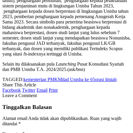
tahun), penghargaan pensiunan, penghargaan kepada pelaksanaan
sistem penjaminan mutu di lingkungan Unisba Tahun 2023,
penghargaan kepada dosen berprestasi di lingkungan Unisba tahun
2023, pemberian penghargaan kepada pemenang Anugerah Kerja
Sama 2023. Secara simbolis para penerima beasiswa berprestasi di
bidang akademik dan nonakademik, penghargaan kepada
mahasiswa berprestasi, dosen studi lanjut yang lulus sebelum 7
semester, dosen studi lanjut yang mendapatkan beasiswa Nonunisba,
fakultas pengusul JAD terbanyak, fakultas pengusul LK/GB
terbanyak, dan dosen yang memiliki publikasi Terindeks Scopus
yang sitasi /h-indexnya tertinggi di Unisba.
Selain itu dilaksanakan pula
Launching
Pusat Konsultasi Syariah
dan PMB Unisba T.A. 2024/2025.(ask/bnn)
TAGGED:
kementerian PMK
Milad Unisba ke 65
orasi ilmiah
Share This Article
Facebook
Twitter
Email
Print
Leave a Comment
Tinggalkan Balasan
Alamat email Anda tidak akan dipublikasikan.
Ruas yang wajib
ditandai
*