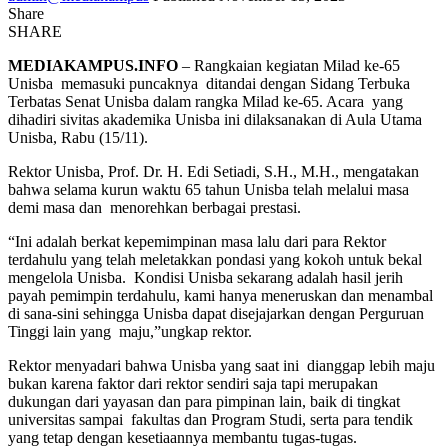
Share
SHARE
MEDIAKAMPUS.INFO
– Rangkaian kegiatan Milad ke-65
Unisba memasuki puncaknya ditandai dengan Sidang Terbuka
Terbatas Senat Unisba dalam rangka Milad ke-65. Acara yang
dihadiri sivitas akademika Unisba ini dilaksanakan di Aula Utama
Unisba, Rabu (15/11).
Rektor Unisba, Prof. Dr. H. Edi Setiadi, S.H., M.H., mengatakan
bahwa selama kurun waktu 65 tahun Unisba telah melalui masa
demi masa dan menorehkan berbagai prestasi.
“Ini adalah berkat kepemimpinan masa lalu dari para Rektor
terdahulu yang telah meletakkan pondasi yang kokoh untuk bekal
mengelola Unisba. Kondisi Unisba sekarang adalah hasil jerih
payah pemimpin terdahulu, kami hanya meneruskan dan menambal
di sana-sini sehingga Unisba dapat disejajarkan dengan Perguruan
Tinggi lain yang maju,”ungkap rektor.
Rektor menyadari bahwa Unisba yang saat ini dianggap lebih maju
bukan karena faktor dari rektor sendiri saja tapi merupakan
dukungan dari yayasan dan para pimpinan lain, baik di tingkat
universitas sampai fakultas dan Program Studi, serta para tendik
yang tetap dengan kesetiaannya membantu tugas-tugas.