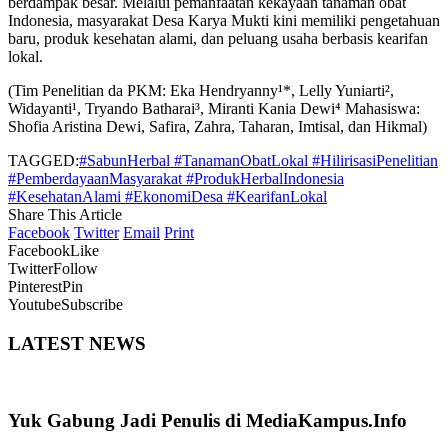
berdampak besar. Melalui pemanfaatan kekayaan tanaman obat
Indonesia, masyarakat Desa Karya Mukti kini memiliki pengetahuan
baru, produk kesehatan alami, dan peluang usaha berbasis kearifan
lokal.
(Tim Penelitian da PKM: Eka Hendryanny¹*, Lelly Yuniarti²,
Widayanti¹, Tryando Batharai³, Miranti Kania Dewi⁴ Mahasiswa:
Shofia Aristina Dewi, Safira, Zahra, Taharan, Imtisal, dan Hikmal)
TAGGED:
#SabunHerbal #TanamanObatLokal #HilirisasiPenelitian
#PemberdayaanMasyarakat #ProdukHerbalIndonesia
#KesehatanAlami #EkonomiDesa #KearifanLokal
Share This Article
Facebook
Twitter
Email
Print
Facebook
Like
Twitter
Follow
Pinterest
Pin
Youtube
Subscribe
LATEST NEWS
Yuk Gabung Jadi Penulis di MediaKampus.Info