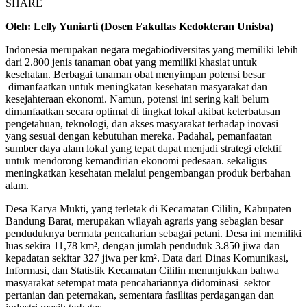
SHARE
Oleh: Lelly Yuniarti (Dosen Fakultas Kedokteran Unisba)
Indonesia merupakan negara megabiodiversitas yang memiliki lebih
dari 2.800 jenis tanaman obat yang memiliki khasiat untuk
kesehatan. Berbagai tanaman obat menyimpan potensi besar
dimanfaatkan untuk meningkatan kesehatan masyarakat dan
kesejahteraan ekonomi. Namun, potensi ini sering kali belum
dimanfaatkan secara optimal di tingkat lokal akibat keterbatasan
pengetahuan, teknologi, dan akses masyarakat terhadap inovasi
yang sesuai dengan kebutuhan mereka. Padahal, pemanfaatan
sumber daya alam lokal yang tepat dapat menjadi strategi efektif
untuk mendorong kemandirian ekonomi pedesaan. sekaligus
meningkatkan kesehatan melalui pengembangan produk berbahan
alam.
Desa Karya Mukti, yang terletak di Kecamatan Cililin, Kabupaten
Bandung Barat, merupakan wilayah agraris yang sebagian besar
penduduknya bermata pencaharian sebagai petani. Desa ini memiliki
luas sekira 11,78 km², dengan jumlah penduduk 3.850 jiwa dan
kepadatan sekitar 327 jiwa per km². Data dari Dinas Komunikasi,
Informasi, dan Statistik Kecamatan Cililin menunjukkan bahwa
masyarakat setempat mata pencahariannya didominasi sektor
pertanian dan peternakan, sementara fasilitas perdagangan dan