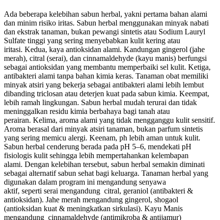
Ada beberapa kelebihan sabun herbal, yakni pertama bahan alami
dan minim risiko iritas. Sabun herbal menggunakan minyak nabati
dan ekstrak tanaman, bukan pewangi sintetis atau Sodium Lauryl
Sulfate tinggi yang sering menyebabkan kulit kering atau
iritasi. Kedua, kaya antioksidan alami. Kandungan gingerol (jahe
merah), citral (serai), dan cinnamaldehyde (kayu manis) berfungsi
sebagai antioksidan yang membantu memperbaiki sel kulit. Ketiga,
antibakteri alami tanpa bahan kimia keras. Tanaman obat memiliki
minyak atsiri yang bekerja sebagai antibakteri alami lebih lembut
dibanding triclosan atau deterjen kuat pada sabun kimia. Keempat,
lebih ramah lingkungan. Sabun herbal mudah terurai dan tidak
meninggalkan residu kimia berbahaya bagi tanah atau
perairan. Kelima, aroma alami yang tidak mengganggu kulit sensitif.
Aroma berasal dari minyak atsiri tanaman, bukan parfum sintetis
yang sering memicu alergi. Keenam, ph lebih aman untuk kulit.
Sabun herbal cenderung berada pada pH 5–6, mendekati pH
fisiologis kulit sehingga lebih mempertahankan kelembapan
alami. Dengan kelebihan tersebut, sabun herbal semakin diminati
sebagai alternatif sabun sehat bagi keluarga.
Tanaman herbal yang
digunakan dalam program ini mengandung senyawa
aktif, seperti serai mengandung citral, geraniol (antibakteri &
antioksidan). Jahe merah mengandung gingerol, shogaol
(antioksidan kuat & meningkatkan sirkulasi). Kayu Manis
mengandung cinnamaldehyde (antimikroba & antijamur)