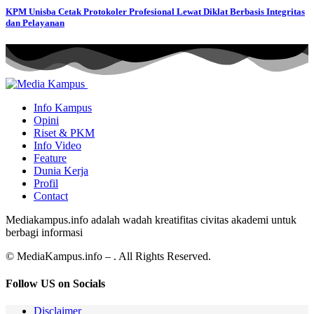
KPM Unisba Cetak Protokoler Profesional Lewat Diklat Berbasis Integritas
dan Pelayanan
Info Kampus
Opini
Riset & PKM
Info Video
Feature
Dunia Kerja
Profil
Contact
Mediakampus.info adalah wadah kreatifitas civitas akademi untuk
berbagi informasi
© MediaKampus.info – . All Rights Reserved.
Follow US on Socials
Disclaimer