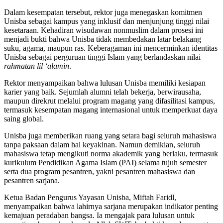
Dalam kesempatan tersebut, rektor juga menegaskan komitmen
Unisba sebagai kampus yang inklusif dan menjunjung tinggi nilai
kesetaraan. Kehadiran wisudawan nonmuslim dalam prosesi ini
menjadi bukti bahwa Unisba tidak membedakan latar belakang
suku, agama, maupun ras. Keberagaman ini mencerminkan identitas
Unisba sebagai perguruan tinggi Islam yang berlandaskan nilai
rahmatan lil ‘alamin
.
Rektor menyampaikan bahwa lulusan Unisba memiliki kesiapan
karier yang baik. Sejumlah alumni telah bekerja, berwirausaha,
maupun direkrut melalui program magang yang difasilitasi kampus,
termasuk kesempatan magang internasional untuk memperkuat daya
saing global.
Unisba juga memberikan ruang yang setara bagi seluruh mahasiswa
tanpa paksaan dalam hal keyakinan. Namun demikian, seluruh
mahasiswa tetap mengikuti norma akademik yang berlaku, termasuk
kurikulum Pendidikan Agama Islam (PAI) selama tujuh semester
serta dua program pesantren, yakni pesantren mahasiswa dan
pesantren sarjana.
Ketua Badan Pengurus Yayasan Unisba,
Miftah Faridl
,
menyampaikan bahwa lahirnya sarjana merupakan indikator penting
kemajuan peradaban bangsa. Ia mengajak para lulusan untuk