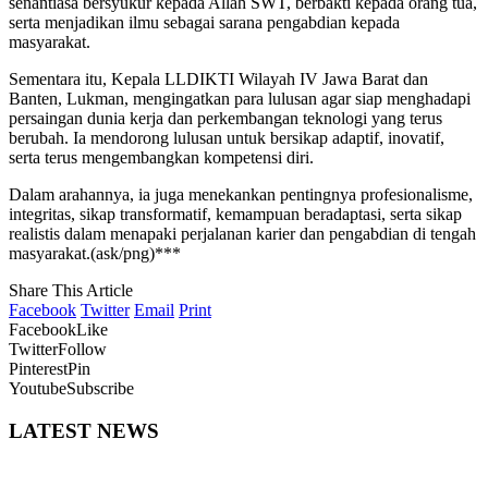
senantiasa bersyukur kepada Allah SWT, berbakti kepada orang tua,
serta menjadikan ilmu sebagai sarana pengabdian kepada
masyarakat.
Sementara itu, Kepala LLDIKTI Wilayah IV Jawa Barat dan
Banten,
Lukman
, mengingatkan para lulusan agar siap menghadapi
persaingan dunia kerja dan perkembangan teknologi yang terus
berubah. Ia mendorong lulusan untuk bersikap adaptif, inovatif,
serta terus mengembangkan kompetensi diri.
Dalam arahannya, ia juga menekankan pentingnya profesionalisme,
integritas, sikap transformatif, kemampuan beradaptasi, serta sikap
realistis dalam menapaki perjalanan karier dan pengabdian di tengah
masyarakat.(ask/png)***
Share This Article
Facebook
Twitter
Email
Print
Facebook
Like
Twitter
Follow
Pinterest
Pin
Youtube
Subscribe
LATEST NEWS