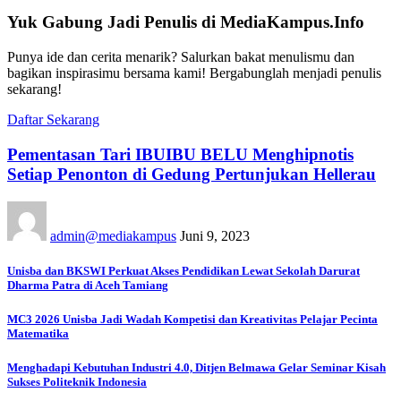
Yuk Gabung Jadi Penulis di MediaKampus.Info
Punya ide dan cerita menarik? Salurkan bakat menulismu dan
bagikan inspirasimu bersama kami! Bergabunglah menjadi penulis
sekarang!
Daftar Sekarang
Pementasan Tari IBUIBU BELU Menghipnotis
Setiap Penonton di Gedung Pertunjukan Hellerau
admin@mediakampus
Juni 9, 2023
Unisba dan BKSWI Perkuat Akses Pendidikan Lewat Sekolah Darurat
Dharma Patra di Aceh Tamiang
MC3 2026 Unisba Jadi Wadah Kompetisi dan Kreativitas Pelajar Pecinta
Matematika
Menghadapi Kebutuhan Industri 4.0, Ditjen Belmawa Gelar Seminar Kisah
Sukses Politeknik Indonesia