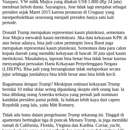
Vazquez. VW milik Mujica yang ditaksir US$ 1.800 (Rp 24 juta)
membuat heboh dunia. Sayangnya, Jose tidak lagi menjabat sebagai
presiden sejak Maret 2015 karena peraturan di Uruguay yang
memperbolehkan seseorang menjadi presiden hanya satu kali
periode.
Donald Trump merupakan representasi kaum plutokrasi, sementara
Jose Mujica mewakili kaum meritokrasi. Jika data kekayaan KPK di
atas benar adanya, bisa jadi calon pemimpin Jawa Barat juga
merupakan representasi kaum plutokrasi. Sementara data para calon
kepala daerah yang memiliki kekayaan di bawah 30 juta ujud kaum
meritokrasi. Masalahnya, laporan bisa benar bisa tidak benar karena
menyangkut persoalan Harta Kekayaan Penyelenggara Negara
(LHKPN). Bisa jadi yang bersangkutan tidak melaporkan secara
jujur sehingga jumlahnya bisa lebih besar atau bisa lebih kecil.
Bagaimana dengan Trump? Meskipun estimasi kekayaan Trump
bernilai 10 miliar dolar sering dipandang skeptis oleh orang luar. Ia
bisa dibilang orang Amerika terkaya yang pernah jadi nominasi
kandidat presiden partai politik. Ia bahkan lebih kaya dari capres
Republik yang lalu, yaitu Mitt Romney.
Tidak ada batas dalam pengeluaran Trump sekarang ini. Tinggal di
apartemen bertingkat tiga di puncak Menara Trump, ia juga memiliki
rumah di California, Florida, Virginia dan Karibia. Caviar,
yacht
,