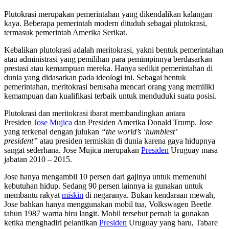
Plutokrasi merupakan pemerintahan yang dikendalikan kalangan
kaya. Beberapa pemerintah modern dituduh sebagai plutokrasi,
termasuk pemerintah Amerika Serikat.
Kebalikan plutokrasi adalah meritokrasi, yakni bentuk pemerintahan
atau administrasi yang pemilihan para pemimpinnya berdasarkan
prestasi atau kemampuan mereka. Hanya sedikit pemerintahan di
dunia yang didasarkan pada ideologi ini. Sebagai bentuk
pemerintahan, meritokrasi berusaha mencari orang yang memiliki
kemampuan dan kualifikasi terbaik untuk menduduki suatu posisi.
Plutokrasi dan meritokrasi ibarat membandingkan antara
Presiden
Jose Mujica
dan Presiden Amerika Donald Trump. Jose
yang terkenal dengan julukan
“the world’s ‘humblest’
president”
atau presiden termiskin di dunia karena gaya hidupnya
sangat sederhana. Jose Mujica merupakan
Presiden
Uruguay masa
jabatan 2010 – 2015.
Jose hanya mengambil 10 persen dari gajinya untuk memenuhi
kebutuhan hidup. Sedang 90 persen lainnya ia gunakan untuk
membantu rakyat
miskin
di negaranya. Bukan kendaraan mewah,
Jose bahkan hanya menggunakan mobil tua, Volkswagen Beetle
tahun 1987 warna biru langit. Mobil tersebut pernah ia gunakan
ketika menghadiri pelantikan
Presiden
Uruguay yang baru, Tabare