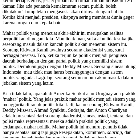
keran berlapis emas, jet-jet pribadi dan rumah-rumah berisikan 126
kamar. Jika ada penanda kemakmuran secara publik, boleh
dikatakan Trump telah mengasosiasikan dirinya dengan hal itu.
Ketika kini menjadi presiden, sikapnya sering membuat dunia geger
karena arogan dan kepala batu.
Mahar politik yang mencuat akhir-akhir ini merupakan realitas
perpolitikan di negara kita. Mau tidak mau, suka atau tidak suka jika
seseorang masuk dalam kancah politik akan menemui sistem itu.
Seorang Ridwan Kamil awalnya seorang akademisi yang sarat
berbagai prestasi. Toh, ketika terjun ke politik menjadi penguasa
daerah berhadapan dengan partai politik yang memiliki sistem
politik. Demikian juga dengan Deddy Mizwar. Seorang sineas ulung
Indonesia mau tidak mau harus bersinggungan dengan sistem
politik yang ada. Lagi-lagi seorang seniman pun akan masuk dalam
jebakan sistem yang lazim.
Kita tidak tahu, apakah di Amerika Serikat atau Uruguay ada praktik
‘mahar’ politik. Yang jelas praktik mahar politik menjadi sistem yang
menggurita di ranah politik kita. Jadi, kalau seorang Ridwan Kamil,
Deddy Mizwar, Ahmad Syaikhu, Sudrajat, dan Anton Charliyan
adalah presentasi dari seorang akademisi, sineas, ustad, tentara, dan
polisi maka representasi mereka adalah praktisi politik yang
terdampak mahar politik. Mahar politik ini menurut penulis tidak
hanya sebatas uang tapi juga kesepakatan, komitmen,
sharing
, dan
tanggung jawab terhadap rumah partai. Inilah mahar kaum