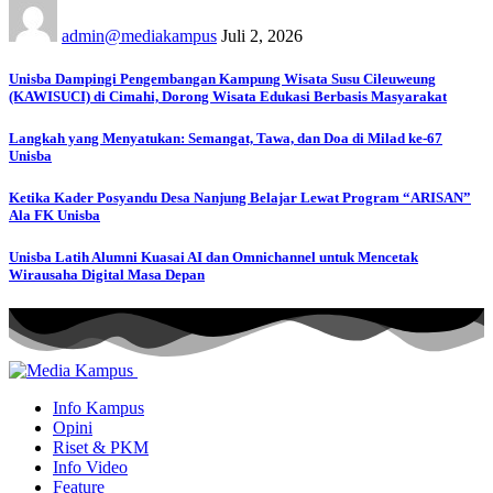
admin@mediakampus
Juli 2, 2026
Unisba Dampingi Pengembangan Kampung Wisata Susu Cileuweung
(KAWISUCI) di Cimahi, Dorong Wisata Edukasi Berbasis Masyarakat
Langkah yang Menyatukan: Semangat, Tawa, dan Doa di Milad ke-67
Unisba
Ketika Kader Posyandu Desa Nanjung Belajar Lewat Program “ARISAN”
Ala FK Unisba
Unisba Latih Alumni Kuasai AI dan Omnichannel untuk Mencetak
Wirausaha Digital Masa Depan
Info Kampus
Opini
Riset & PKM
Info Video
Feature