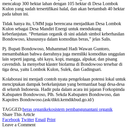
mencakup 300 hektar lahan dengan 105 hektar di Desa Lombok
Kulon yang sudah tersertifikasi halal, dan akan bertambah 40 hektar
pada tahun ini.
Tidak hanya itu, UMM juga berencana menjadikan Desa Lombok
Kulon sebagai Desa Mandiri Energi untuk mendukung
keberlanjutan. “Pertanian organik di sini adalah simbol keberhasilan
Bondowoso, khususnya dalam komoditas beras,” jelas Salis.
Pj. Bupati Bondowoso, Muhammad Hadi Wawan Guntoro,
menambahkan bahwa daerahnya juga memiliki komoditas unggulan
lain seperti jagung, ubi kayu, kopi, mangga, alpukat, dan pisang
cavendish. Ia menyebut klaster biofarma di Bondowoso tersebar di
tiga desa, yaitu Lombok Kulon, Sulek, dan Gadingsari.
Kolaborasi ini menjadi contoh nyata pengelolaan potensi lokal untuk
menciptakan dampak berkelanjutan yang bermanfaat bagi desa-desa
di seluruh Indonesia. Hadir pula dalam acara ini jajaran Forkopimda
Kabupaten Bondowoso, Plh. Sekda Kabupaten Bondowoso, dan
Kapolres Bondowoso.(ask/dikti.kemdikbud.go.id/)
TAGGED:
beras organik
ekosistem pembangunan
tani organik
Share This Article
Facebook
Twitter
Email
Print
Leave a Comment