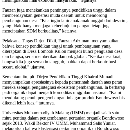
meningkatkan nilai ekonomi masyarakat,” tegasnya.
Fauzan juga menekankan pentingnya pendidikan tinggi dalam
memberdayakan generasi muda daerah untuk mendorong
pembangunan desa. “Kita ingin lahir anak-anak unggul dari desa ini,
yang tidak hanya menjaga keberlanjutan pangan tetapi juga
menciptakan SDM berkualitas,” katanya.
Pelaksana Tugas Dirjen Dikti, Fauzan Adziman, menyampaikan
bahwa konsep pendidikan tinggi untuk pembangunan yang
diterapkan di Desa Lombok Kulon menjadi kunci penguatan desa
dan bangsa, serta memberikan dampak global. “Ketika desa kuat,
bangsa kita juga semakin tangguh, bahkan dapat berkontribusi
secara global,” ujarnya.
Sementara itu, plt. Dirjen Pendidikan Tinggi Khairul Munadi
menyampaikan apresiasinya kepada pemerintah daerah atas peran
mereka sebagai pengintegrasi ekosistem pembangunan. Ia berharap
padi organik dapat menjadi komoditas unggulan nasional. “Kami
mendukung penuh pengembangan ini agar produk Bondowoso bisa
dikenal lebih luas,” tuturnya.
Universitas Muhammadiyah Malang (UMM) menjadi salah satu
mitra penting dalam pengembangan pertanian organik Bondowoso
sejak 2013. Wakil Rektor IV UMM, Muhammad Salis Yuniar,
melaporkan bahwa klasterisasi pertanian organik di Bondowoso