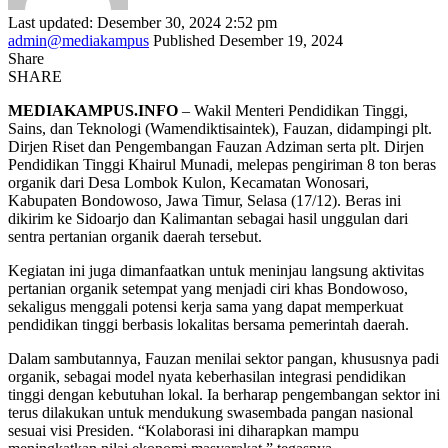
Last updated: Desember 30, 2024 2:52 pm
admin@mediakampus
Published Desember 19, 2024
Share
SHARE
MEDIAKAMPUS.INFO
– Wakil Menteri Pendidikan Tinggi,
Sains, dan Teknologi (Wamendiktisaintek), Fauzan, didampingi plt.
Dirjen Riset dan Pengembangan Fauzan Adziman serta plt. Dirjen
Pendidikan Tinggi Khairul Munadi, melepas pengiriman 8 ton beras
organik dari Desa Lombok Kulon, Kecamatan Wonosari,
Kabupaten Bondowoso, Jawa Timur, Selasa (17/12). Beras ini
dikirim ke Sidoarjo dan Kalimantan sebagai hasil unggulan dari
sentra pertanian organik daerah tersebut.
Kegiatan ini juga dimanfaatkan untuk meninjau langsung aktivitas
pertanian organik setempat yang menjadi ciri khas Bondowoso,
sekaligus menggali potensi kerja sama yang dapat memperkuat
pendidikan tinggi berbasis lokalitas bersama pemerintah daerah.
Dalam sambutannya, Fauzan menilai sektor pangan, khususnya padi
organik, sebagai model nyata keberhasilan integrasi pendidikan
tinggi dengan kebutuhan lokal. Ia berharap pengembangan sektor ini
terus dilakukan untuk mendukung swasembada pangan nasional
sesuai visi Presiden. “Kolaborasi ini diharapkan mampu